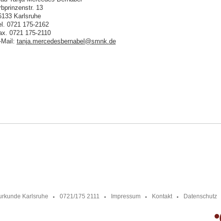
rbprinzenstr. 13
6133 Karlsruhe
el. 0721 175-2162
ax. 0721 175-2110
-Mail:
tanja.mercedesbernabel
@
smnk
.
de
urkunde Karlsruhe
0721/175 2111
Impressum
Kontakt
Datenschutz