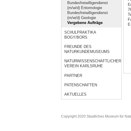
Bundesfreiwilligendienst
E
(m/w/d) Entomologie
7
Bundesfreiwilligendienst
T
(m/w/d) Geologie
F
Vergebene Aufträge
E
SCHULPRAKTIKA
BOGY/BORS
FREUNDE DES
NATURKUNDEMUSEUMS
NATURWISSENSCHAFTLICHER
VEREIN KARLSRUHE
PARTNER
PATENSCHAFTEN
AKTUELLES
Copyright 2020 Staatliches Museum für Nat