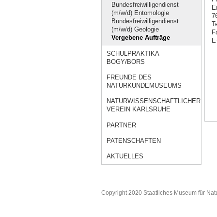
Bundesfreiwilligendienst
E
(m/w/d) Entomologie
7
Bundesfreiwilligendienst
T
(m/w/d) Geologie
F
Vergebene Aufträge
E
SCHULPRAKTIKA
BOGY/BORS
FREUNDE DES
NATURKUNDEMUSEUMS
NATURWISSENSCHAFTLICHER
VEREIN KARLSRUHE
PARTNER
PATENSCHAFTEN
AKTUELLES
Copyright 2020 Staatliches Museum für Nat