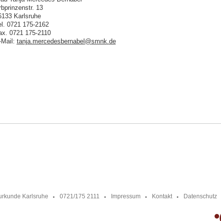
rbprinzenstr. 13
6133 Karlsruhe
el. 0721 175-2162
ax. 0721 175-2110
-Mail:
tanja.mercedesbernabel
@
smnk
.
de
urkunde Karlsruhe
0721/175 2111
Impressum
Kontakt
Datenschutz