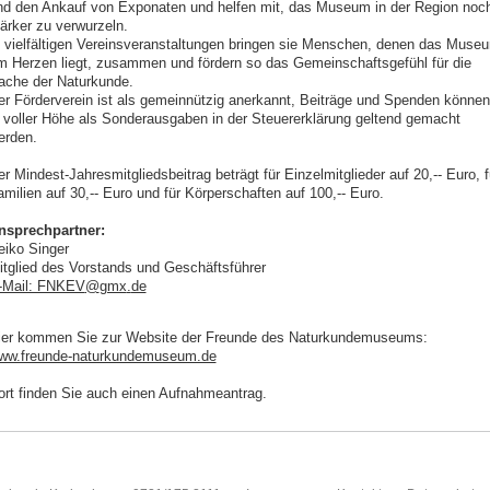
nd den Ankauf von Exponaten und helfen mit, das Museum in der Region noc
tärker zu verwurzeln.
n vielfältigen Vereinsveranstaltungen bringen sie Menschen, denen das Muse
m Herzen liegt, zusammen und fördern so das Gemeinschaftsgefühl für die
ache der Naturkunde.
er Förderverein ist als gemeinnützig anerkannt, Beiträge und Spenden können
n voller Höhe als Sonderausgaben in der Steuererklärung geltend gemacht
erden.
r Mindest-Jahresmitgliedsbeitrag beträgt für Einzelmitglieder auf 20,-- Euro, f
milien auf 30,-- Euro und für Körperschaften auf 100,-- Euro.
nsprechpartner:
eiko Singer
itglied des Vorstands und Geschäftsführer
-Mail: FNKEV
@
gmx
.
de
ier kommen Sie zur Website der Freunde des Naturkundemuseums:
ww.freunde-naturkundemuseum.de
ort finden Sie auch einen Aufnahmeantrag.