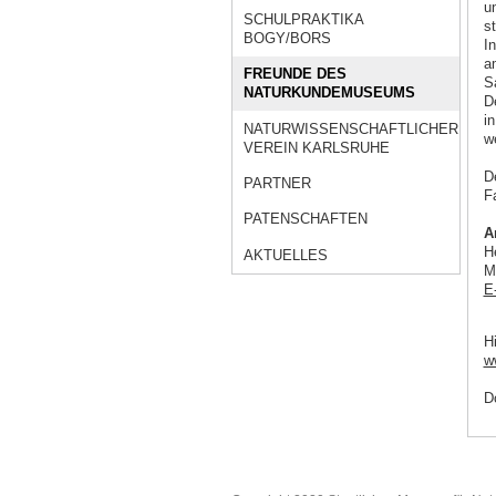
u
SCHULPRAKTIKA
s
BOGY/BORS
I
a
FREUNDE DES
S
NATURKUNDEMUSEUMS
D
i
NATURWISSENSCHAFTLICHER
w
VEREIN KARLSRUHE
De
PARTNER
Fa
PATENSCHAFTEN
A
H
AKTUELLES
M
E
H
w
D