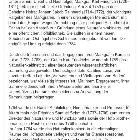
Unter seinem Enkel und Nachfolger, Markgraf Karl Friedrich (1728–
1811), erfolgte die offizielle Gründung: Am 8.4.1759 gab der
Geheime Hofrat Johann Jakob Reinhard (1714–1772), der wichtigste
Ratgeber des Markgrafen, in einem dreiseitigen Memorandum mit
dem Titel „Project wegen Aufrichtung einer publiquen Biblioth(ec) in
Carlsruhe“ den Anstoß zur Gründung eines Naturalienkabinetts und
einer öffentlichen Hofbibliothek. Sie sollten in einem neuen
Gebäude am Ostflügel des Schlosses untergebracht werden. Der
endgültige Umzug erfolgte dann 1784.
Durch die Interessen und das Engagement von Markgräfin Karoline
Luise (1723–1783), der Gattin Karl Friedrichs, wurde ab 1759 das
Naturalienkabinett zu einer bedeutenden wissenschaftlichen
Sammlung ausgeweitet. Die hochgebildete Karoline Luise, von
Lavater treffend als die „Vielwisserin und Vielfragerin von Baden“
bezeichnet, war vielseitig interessiert. Mit ihrem Engagement, ihrer
Sammelleidenschaft, ihrem Wissenseifer und finanzieller
Unterstützung hat sie entscheidend zur Ausweitung der
Sammlungen beigetragen.
1764 wurde der Basler Altphilologe, Numismatiker und Professor für
Altertumskunde Friedrich Samuel Schmidt (1737–1796) zum ersten
Direktor des Naturalien- und Münzkabinetts sowie der Hofbibliothek
ernannt, ein Posten, den er bis 1769 innehatte.
Im Jahr 1784 wurde das Naturalienkabinett in die ehemaligen
Räume der Hofapotheke verlagert und war für Standespersonen,
Gelehrte und Gebildete nach Absprache zugänglich. Die