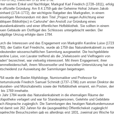
nter seinem Enkel und Nachfolger, Markgraf Karl Friedrich (1728–1811), erfolg
ie offizielle Gründung: Am 8.4.1759 gab der Geheime Hofrat Johann Jakob
einhard (1714–1772), der wichtigste Ratgeber des Markgrafen, in einem
reiseitigen Memorandum mit dem Titel „Project wegen Aufrichtung einer
ubliquen Biblioth(ec) in Carlsruhe“ den Anstoß zur Gründung eines
turalienkabinetts und einer öffentlichen Hofbibliothek. Sie sollten in einem
euen Gebäude am Ostflügel des Schlosses untergebracht werden. Der
ndgültige Umzug erfolgte dann 1784.
urch die Interessen und das Engagement von Markgräfin Karoline Luise (172
83), der Gattin Karl Friedrichs, wurde ab 1759 das Naturalienkabinett zu eine
edeutenden wissenschaftlichen Sammlung ausgeweitet. Die hochgebildete
roline Luise, von Lavater treffend als die „Vielwisserin und Vielfragerin von
den“ bezeichnet, war vielseitig interessiert. Mit ihrem Engagement, ihrer
ammelleidenschaft, ihrem Wissenseifer und finanzieller Unterstützung hat sie
ntscheidend zur Ausweitung der Sammlungen beigetragen.
764 wurde der Basler Altphilologe, Numismatiker und Professor für
ltertumskunde Friedrich Samuel Schmidt (1737–1796) zum ersten Direktor de
aturalien- und Münzkabinetts sowie der Hofbibliothek ernannt, ein Posten, de
 bis 1769 innehatte.
m Jahr 1784 wurde das Naturalienkabinett in die ehemaligen Räume der
ofapotheke verlagert und war für Standespersonen, Gelehrte und Gebildete
ach Absprache zugänglich. Die Sammlungen des heutigen Naturkundemuseu
nd damit seit 262 Jahren für die (ausgewählte) Öffentlichekeit zugänglich!
egelrechte Besuchszeiten gab es allerdings erst 1831, zweimal pro Woche für