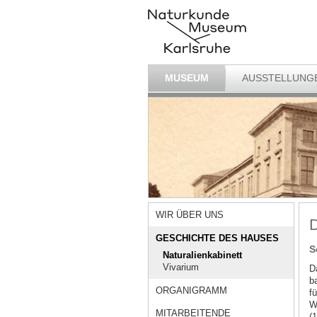
MUSEUM
AUSSTELLUNG
WIR ÜBER UNS
D
GESCHICHTE DES HAUSES
S
Naturalienkabinett
Vivarium
D
b
ORGANIGRAMM
f
W
MITARBEITENDE
(