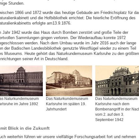
inige Stunden.
wischen 1866 und 1872 wurde das heutige Gebäude am Friedrichsplatz für da
turalienkabinett und die Hofbibliothek errichtet: Die feierliche Eröffnung des
aturalienkabinetts erfolgte am
13.9.1876.
m Jahr 1942 wurde das Haus durch Bomben zerstört und große Teile der
ertvollen Sammlungen gingen verloren. Der Wiederaufbau konnte 1972
bgeschlossen werden. Nach dem Umbau wurde im Jahr 2016 auch der lange
on der Badischen Landesbibliothek genutzte Westflügel wieder zu einem Teil
es Museums. Heute gehört das Naturkundemuseum Karlsruhe zu den größten
inrichtungen seiner Art in Deutschland.
as Naturkundemuseum
Das Naturkundemuseum
Das Naturkundemuseum
arlsruhe im Jahre 1892
Karlsruhe im späten 19.
Karlsruhe nach dem
Jahrhundert
Bombenangriff in der Nac
vom 2. auf den 3.
September 1942
..mit Blick in die Zukunft
uch weiterhin führen wir unsere vielfältige Forschungsarbeit fort und nehmen