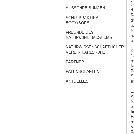
U
AUSSCHREIBUNGEN
d
R
SCHULPRAKTIKA
d
BOGY/BORS
p
Na
FREUNDE DES
n
NATURKUNDEMUSEUMS
e
NATURWISSENSCHAFTLICHER
D
VEREIN KARLSRUHE
17
b
PARTNER
Ka
Ba
PATENSCHAFTEN
S
e
AKTUELLES
1
A
N
er
I
H
n
si
R