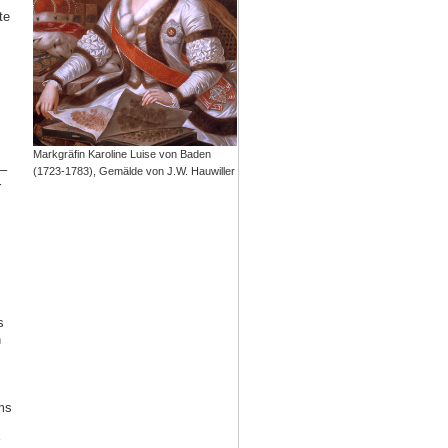
te
Markgräfin Karoline Luise von Baden
3–
(1723-1783), Gemälde von J.W. Hauwiller
r
s
n
ms