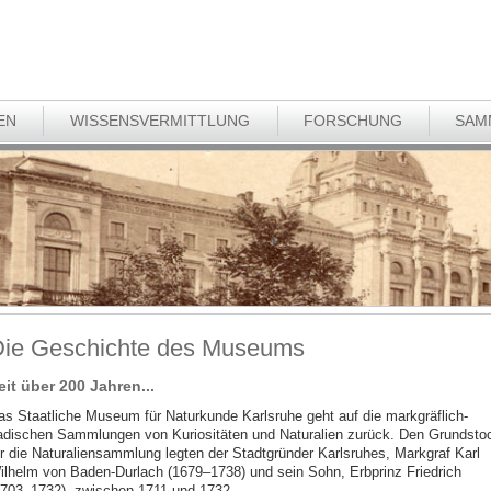
EN
WISSENSVERMITTLUNG
FORSCHUNG
SAM
ie Geschichte des Museums
eit über 200 Jahren...
as Staatliche Museum für Naturkunde Karlsruhe geht auf die markgräflich-
adischen Sammlungen von Kuriositäten und Naturalien zurück. Den Grundsto
ür die Naturaliensammlung legten der Stadtgründer Karlsruhes, Markgraf Karl
ilhelm von Baden-Durlach (1679–1738) und sein Sohn, Erbprinz Friedrich
1703–1732), zwischen 1711 und 1732.