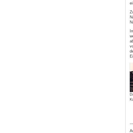
e
Z
Na
N
I
w
a
v
d
E
D
K
.
A