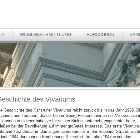
EN
WISSENSVERMITTLUNG
FORSCHUNG
SAM
eschichte des Vivariums
ie Geschichte des Karlsruher Vivariums reicht zurück bis in das Jahr 1938. D
quarien und Terrarien, die der Lehrer Georg Fessenmaier an der Volksschule i
xlanden in eigener Initiative für seinen Biologieunterricht eingerichtet hatte,
tießen bei der Bevölkerung auf immer größeres Interesse. Das erste Vivarium
ntstand kurz darauf im damaligen Lehrerseminar in der Rüppurer Straße, wurd
edoch 1944 durch einen Bombenangriff zerstört. Im Jahre 1948 wurde das