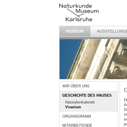
MUSEUM
AUSSTELLUNG
WIR ÜBER UNS
G
GESCHICHTE DES HAUSES
D
Naturalienkabinett
A
Vivarium
Da
s
ORGANIGRAMM
e
j
MITARBEITENDE