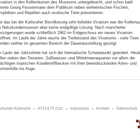
ivarium in den Kellerräumen des Museums untergebracht, und schon bald
onnte Georg Fessenmaier dem Publikum neben einheimischen Fischen,
mphibien und Reptilien auch exotische Tiere präsentieren.
ür das bei der Karlsruher Bevölkerung sehr beliebte Vivarium war der Kellerra
m Naturkundemuseum aber keine endgültige Lösung. Nach mancherlei
erzögerungen wurde schließlich 1962 im Erdgeschoss ein neues Vivarium
röffnet. Im Laufe der Jahre wuchs der Tierbestand des Vivariums - viele Tiere
erden seither im gesamten Bereich der Dauerausstellung gezeigt.
m Laufe der Jahrzehnte hat sich der thematische Schwerpunkt geändert. Heut
allen neben den Terrarien, Süßwasser- und Mittelmeeraquarien vor allem die
rächtigen tropischen Korallenriffbecken mit ihrer beeindruckenden Arten- und
ormenfülle ins Auge.
urkunde Karlsruhe
0721/175 2111
Impressum
Kontakt
Datenschutz