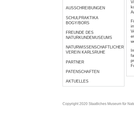
V
k
AUSSCHREIBUNGEN
A
SCHULPRAKTIKA
F
BOGY/BORS
i
V
FREUNDE DES
e
NATURKUNDEMUSEUMS
w
NATURWISSENSCHAFTLICHER
I
VEREIN KARLSRUHE
f
p
PARTNER
F
PATENSCHAFTEN
AKTUELLES
Copyright 2020 Staatliches Museum für Nat