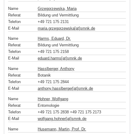
Name
Grzegorzewska, Maria
Referat
Bildung und Vermittlung
Telefon
+49 721 175 2131
E-Mail
maria.grzegorzewska[at]smnk
.
de
Name
Harms, Eduard, Dr.
Referat
Bildung und Vermittlung
Telefon
+49 721 175 2158
E-Mail
eduard.harms[at]smnk
.
de
Name
Hasslberger, Anthony
Referat
Botanik
Telefon
+49 721 175 2844
E-Mail
anthony.hasslberger[at]smnk
.
de
Name
Hohner, Wolfgang
Referat
Entomologie
Telefon
+49 721 175 2838 +49 721 175 2173
E-Mail
wolfgang.hohner[at]smnk
.
de
Name
Husemann, Martin, Prof. Dr.