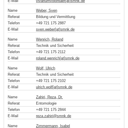
E-Mail
vivariumvolontaer[at]smnk
.
de
Name
Weber, Sven
Referat
Bildung und Vermittlung
Telefon
+49 721 175 2887
E-Mail
sven.weber[at]smnk
.
de
Name
Wenrich, Roland
Referat
Technik und Sicherheit
Telefon
+49 721 175 2112
E-Mail
roland.wenrich[at]smnk
.
de
Name
Wolf, Ulrich
Referat
Technik und Sicherheit
Telefon
+49 721 175 2102
E-Mail
ulrich.wolf[at]smnk
.
de
Name
Zahiri, Reza, Dr.
Referat
Entomologie
Telefon
+49 721 175 2844
E-Mail
reza.zahiri
@
smnk
.
de
Name
Zimmermann, Isabel