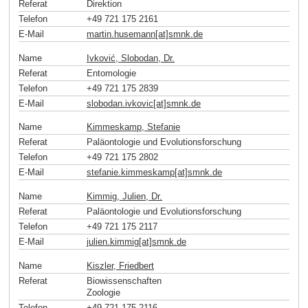
Referat
Direktion
Telefon
+49 721 175 2161
E-Mail
martin.husemann[at]smnk
.
de
Name
Ivković, Slobodan, Dr.
Referat
Entomologie
Telefon
+49 721 175 2839
E-Mail
slobodan.ivkovic[at]smnk
.
de
Name
Kimmeskamp, Stefanie
Referat
Paläontologie und Evolutionsforschung
Telefon
+49 721 175 2802
E-Mail
stefanie.kimmeskamp[at]smnk
.
de
Name
Kimmig, Julien, Dr.
Referat
Paläontologie und Evolutionsforschung
Telefon
+49 721 175 2117
E-Mail
julien.kimmig[at]smnk
.
de
Name
Kiszler, Friedbert
Referat
Biowissenschaften
Zoologie
Telefon
+49 721 175 2116