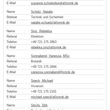
E-Mail
susanne.schulenburg[at]smnk
.
de
Name
Schütz, Natalie
Referat
Technik und Sicherheit
E-Mail
natalie.schuetz[at]smnk
.
de
Name
Sinz, Rebekka
Referat
Direktion
Telefon
+49 721 175 2863
E-Mail
rebekka.sinz[at]smnk
.
de
Name
Sonnabend, Vanessa, MSc
Referat
Botanik
Telefon
+49 721 175 2844
E-Mail
vanessa.sonnabend
@
smnk
.
de
Name
Speck, Michael
Referat
Vivarium
Telefon
+49 721 175 2101
E-Mail
michael.speck[at]smnk
.
de
Name
Stichs, Dirk