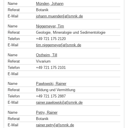
Name
Münden, Johann
Referat
Botanik
E-Mail
johann.muenden[at]smnk
.
de
Name
Niggemeyer, Tim
Referat
Geologie, Mineralogie und Sedimentologie
Telefon
+49 721 175 2120
E-Mail
tim.niggemeyer[at]smnk
.
de
Name
Ostheim, Till
Referat
Vivarium
Telefon
+49 721 175 2101
E-Mail
Name
Pawlowski, Rainer
Referat
Bildung und Vermittlung
Telefon
+49 721 175 2887
E-Mail
rainer.pawlowski[at]smnk
.
de
Name
Petry, Rainer
Referat
Botanik
E-Mail
rainer.petry[at]smnk
.
de