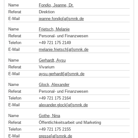
Name
Fondjo, Jeanne, Dr.
Referat
Direktion
E-Mail
jeanne.fondjo[at]smnk
.
de
Name
Frietsch, Melanie
Referat
Personal- und Finanzwesen
Telefon
+49 721 175 2149
E-Mail
melanie.frietsch[at]smnk
.
de
Name
Gerhardt, Aysu
Referat
Vivarium
E-Mail
aysu.gerhardt[at]smnk
.
de
Name
Glock, Alexander
Referat
Personal- und Finanzwesen
Telefon
+49 721 175 2164
E-Mail
alexander.glock[at]smnk
.
de
Name
Gothe, Nina
Referat
Öffentlichkeitsarbeit und Marketing
Telefon
+49 721 175 2155
E-Mail
presse[at]smnk
.
de