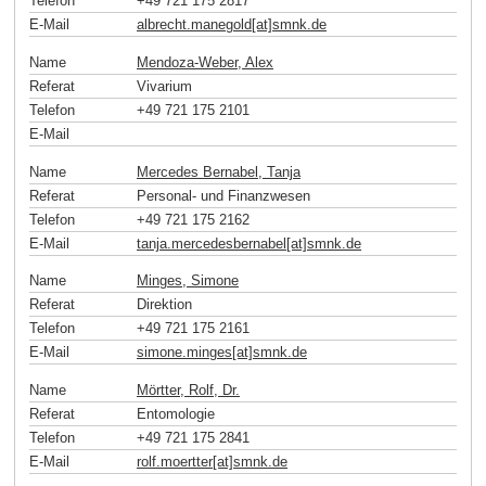
Telefon
+49 721 175 2817
E-Mail
albrecht.manegold[at]smnk
.
de
Name
Mendoza-Weber, Alex
Referat
Vivarium
Telefon
+49 721 175 2101
E-Mail
Name
Mercedes Bernabel, Tanja
Referat
Personal- und Finanzwesen
Telefon
+49 721 175 2162
E-Mail
tanja.mercedesbernabel[at]smnk
.
de
Name
Minges, Simone
Referat
Direktion
Telefon
+49 721 175 2161
E-Mail
simone.minges[at]smnk
.
de
Name
Mörtter, Rolf, Dr.
Referat
Entomologie
Telefon
+49 721 175 2841
E-Mail
rolf.moertter[at]smnk
.
de