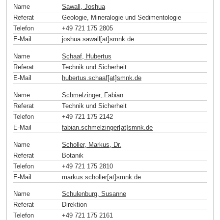
Name
Sawall, Joshua
Referat
Geologie, Mineralogie und Sedimentologie
Telefon
+49 721 175 2805
E-Mail
joshua.sawall[at]smnk
.
de
Name
Schaaf, Hubertus
Referat
Technik und Sicherheit
E-Mail
hubertus.schaaf[at]smnk
.
de
Name
Schmelzinger, Fabian
Referat
Technik und Sicherheit
Telefon
+49 721 175 2142
E-Mail
fabian.schmelzinger[at]smnk
.
de
Name
Scholler, Markus, Dr.
Referat
Botanik
Telefon
+49 721 175 2810
E-Mail
markus.scholler[at]smnk
.
de
Name
Schulenburg, Susanne
Referat
Direktion
Telefon
+49 721 175 2161