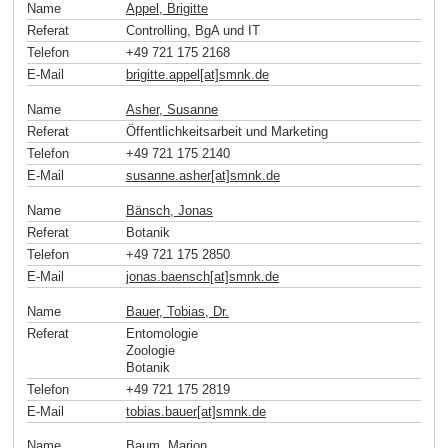
Name
Appel, Brigitte
Referat
Controlling, BgA und IT
Telefon
+49 721 175 2168
E-Mail
brigitte.appel[at]smnk
.
de
Name
Asher, Susanne
Referat
Öffentlichkeitsarbeit und Marketing
Telefon
+49 721 175 2140
E-Mail
susanne.asher[at]smnk
.
de
Name
Bänsch, Jonas
Referat
Botanik
Telefon
+49 721 175 2850
E-Mail
jonas.baensch[at]smnk
.
de
Name
Bauer, Tobias, Dr.
Referat
Entomologie
Zoologie
Botanik
Telefon
+49 721 175 2819
E-Mail
tobias.bauer[at]smnk
.
de
Name
Baum, Marion