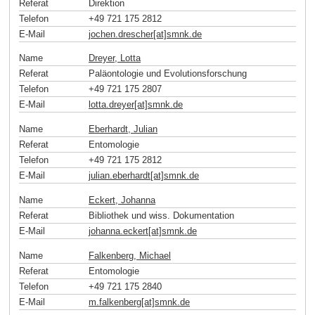
Referat
Direktion
Telefon
+49 721 175 2812
E-Mail
jochen.drescher[at]smnk
.
de
Name
Dreyer, Lotta
Referat
Paläontologie und Evolutionsforschung
Telefon
+49 721 175 2807
E-Mail
lotta.dreyer[at]smnk
.
de
Name
Eberhardt, Julian
Referat
Entomologie
Telefon
+49 721 175 2812
E-Mail
julian.eberhardt[at]smnk
.
de
Name
Eckert, Johanna
Referat
Bibliothek und wiss. Dokumentation
E-Mail
johanna.eckert[at]smnk
.
de
Name
Falkenberg, Michael
Referat
Entomologie
Telefon
+49 721 175 2840
E-Mail
m.falkenberg[at]smnk
.
de