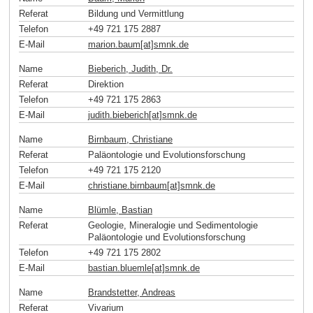
Referat
Bildung und Vermittlung
Telefon
+49 721 175 2887
E-Mail
marion.baum[at]smnk
.
de
Name
Bieberich, Judith, Dr.
Referat
Direktion
Telefon
+49 721 175 2863
E-Mail
judith.bieberich[at]smnk
.
de
Name
Birnbaum, Christiane
Referat
Paläontologie und Evolutionsforschung
Telefon
+49 721 175 2120
E-Mail
christiane.birnbaum[at]smnk
.
de
Name
Blümle, Bastian
Referat
Geologie, Mineralogie und Sedimentologie
Paläontologie und Evolutionsforschung
Telefon
+49 721 175 2802
E-Mail
bastian.bluemle[at]smnk
.
de
Name
Brandstetter, Andreas
Referat
Vivarium