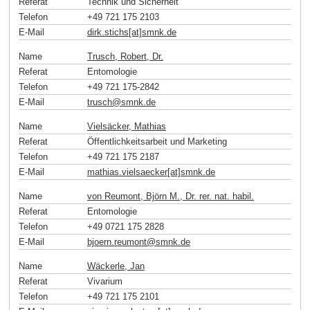
Referat
Technik und Sicherheit
Telefon
+49 721 175 2103
E-Mail
dirk.stichs[at]smnk
.
de
Name
Trusch, Robert, Dr.
Referat
Entomologie
Telefon
+49 721 175-2842
E-Mail
trusch
@
smnk
.
de
Name
Vielsäcker, Mathias
Referat
Öffentlichkeitsarbeit und Marketing
Telefon
+49 721 175 2187
E-Mail
mathias.vielsaecker[at]smnk
.
de
Name
von Reumont, Björn M., Dr. rer. nat. habil.
Referat
Entomologie
Telefon
+49 0721 175 2828
E-Mail
bjoern.reumont
@
smnk
.
de
Name
Wäckerle, Jan
Referat
Vivarium
Telefon
+49 721 175 2101