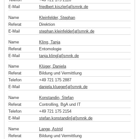
E-Mail
friedbert.kiszler[at]smnk
.
de
Name
Kleinfelder, Stephan
Referat
Direktion
E-Mail
stephan.kleinfelder[at]smnk
.
de
Name
Kling, Tanja
Referat
Entomologie
E-Mail
tanja.kling[at]smnk
.
de
Name
Klüger, Daniela
Referat
Bildung und Vermittlung
Telefon
+49 721 175 2887
E-Mail
daniela.klueger[at]smnk
.
de
Name
Konstandin, Stefan
Referat
Controlling, BgA und IT
Telefon
+49 721 175 2154
E-Mail
stefan.konstandin[at]smnk
.
de
Name
Lange, Astrid
Referat
Bildung und Vermittlung