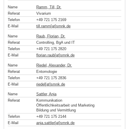
Name
Ramm, Till, Dr.
Referat
Vivarium
Telefon
+49 721 175 2169
E-Mail
till.ramm[at]smnk
.
de
Name
Raub, Florian, Dr.
Referat
Controlling, BgA und IT
Telefon
+49 721 175 2820
E-Mail
florian.raub[at]smnk
.
de
Name
Riedel, Alexander, Dr.
Referat
Entomologie
Telefon
+49 721 175 2836
E-Mail
riedel[at]smnk
.
de
Name
Sattler, Anja
Referat
Kommunikation
Öffentlichkeitsarbeit und Marketing
Bildung und Vermittlung
Telefon
+49 721 175 2144
E-Mail
anja.sattler[at]smnk
.
de