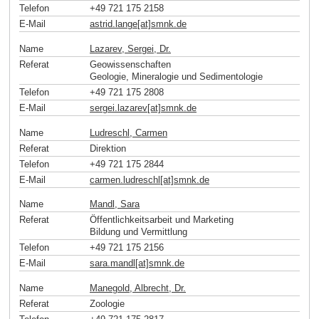
Telefon
+49 721 175 2158
E-Mail
astrid.lange[at]smnk
.
de
Name
Lazarev, Sergei, Dr.
Referat
Geowissenschaften
Geologie, Mineralogie und Sedimentologie
Telefon
+49 721 175 2808
E-Mail
sergei.lazarev[at]smnk
.
de
Name
Ludreschl, Carmen
Referat
Direktion
Telefon
+49 721 175 2844
E-Mail
carmen.ludreschl[at]smnk
.
de
Name
Mandl, Sara
Referat
Öffentlichkeitsarbeit und Marketing
Bildung und Vermittlung
Telefon
+49 721 175 2156
E-Mail
sara.mandl[at]smnk
.
de
Name
Manegold, Albrecht, Dr.
Referat
Zoologie