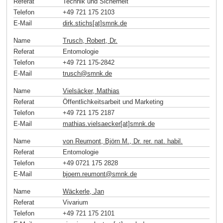
Referat
Technik und Sicherheit
Telefon
+49 721 175 2103
E-Mail
dirk.stichs[at]smnk
.
de
Name
Trusch, Robert, Dr.
Referat
Entomologie
Telefon
+49 721 175-2842
E-Mail
trusch
@
smnk
.
de
Name
Vielsäcker, Mathias
Referat
Öffentlichkeitsarbeit und Marketing
Telefon
+49 721 175 2187
E-Mail
mathias.vielsaecker[at]smnk
.
de
Name
von Reumont, Björn M., Dr. rer. nat. habil.
Referat
Entomologie
Telefon
+49 0721 175 2828
E-Mail
bjoern.reumont
@
smnk
.
de
Name
Wäckerle, Jan
Referat
Vivarium
Telefon
+49 721 175 2101