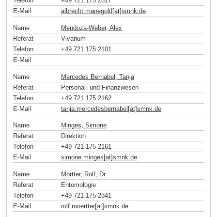
Telefon
+49 721 175 2817
E-Mail
albrecht.manegold[at]smnk
.
de
Name
Mendoza-Weber, Alex
Referat
Vivarium
Telefon
+49 721 175 2101
E-Mail
Name
Mercedes Bernabel, Tanja
Referat
Personal- und Finanzwesen
Telefon
+49 721 175 2162
E-Mail
tanja.mercedesbernabel[at]smnk
.
de
Name
Minges, Simone
Referat
Direktion
Telefon
+49 721 175 2161
E-Mail
simone.minges[at]smnk
.
de
Name
Mörtter, Rolf, Dr.
Referat
Entomologie
Telefon
+49 721 175 2841
E-Mail
rolf.moertter[at]smnk
.
de