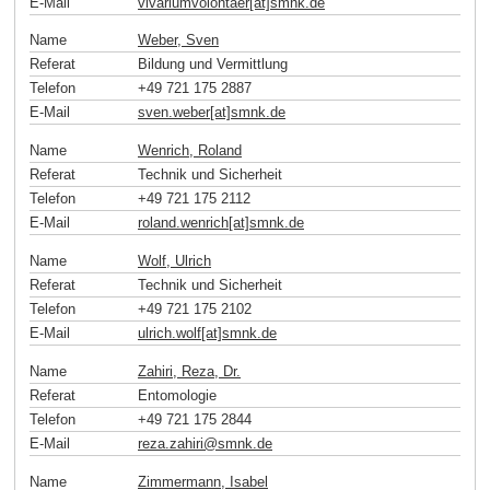
E-Mail
vivariumvolontaer[at]smnk
.
de
Name
Weber, Sven
Referat
Bildung und Vermittlung
Telefon
+49 721 175 2887
E-Mail
sven.weber[at]smnk
.
de
Name
Wenrich, Roland
Referat
Technik und Sicherheit
Telefon
+49 721 175 2112
E-Mail
roland.wenrich[at]smnk
.
de
Name
Wolf, Ulrich
Referat
Technik und Sicherheit
Telefon
+49 721 175 2102
E-Mail
ulrich.wolf[at]smnk
.
de
Name
Zahiri, Reza, Dr.
Referat
Entomologie
Telefon
+49 721 175 2844
E-Mail
reza.zahiri
@
smnk
.
de
Name
Zimmermann, Isabel