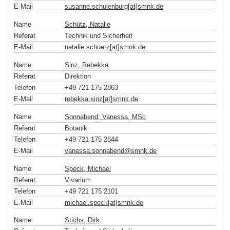
E-Mail
susanne.schulenburg[at]smnk
.
de
Name
Schütz, Natalie
Referat
Technik und Sicherheit
E-Mail
natalie.schuetz[at]smnk
.
de
Name
Sinz, Rebekka
Referat
Direktion
Telefon
+49 721 175 2863
E-Mail
rebekka.sinz[at]smnk
.
de
Name
Sonnabend, Vanessa, MSc
Referat
Botanik
Telefon
+49 721 175 2844
E-Mail
vanessa.sonnabend
@
smnk
.
de
Name
Speck, Michael
Referat
Vivarium
Telefon
+49 721 175 2101
E-Mail
michael.speck[at]smnk
.
de
Name
Stichs, Dirk