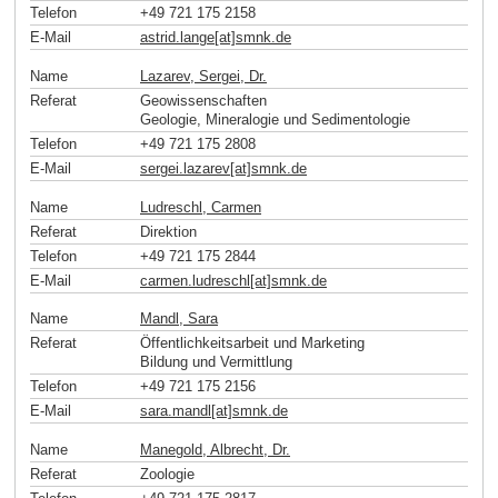
Telefon
+49 721 175 2158
E-Mail
astrid.lange[at]smnk
.
de
Name
Lazarev, Sergei, Dr.
Referat
Geowissenschaften
Geologie, Mineralogie und Sedimentologie
Telefon
+49 721 175 2808
E-Mail
sergei.lazarev[at]smnk
.
de
Name
Ludreschl, Carmen
Referat
Direktion
Telefon
+49 721 175 2844
E-Mail
carmen.ludreschl[at]smnk
.
de
Name
Mandl, Sara
Referat
Öffentlichkeitsarbeit und Marketing
Bildung und Vermittlung
Telefon
+49 721 175 2156
E-Mail
sara.mandl[at]smnk
.
de
Name
Manegold, Albrecht, Dr.
Referat
Zoologie