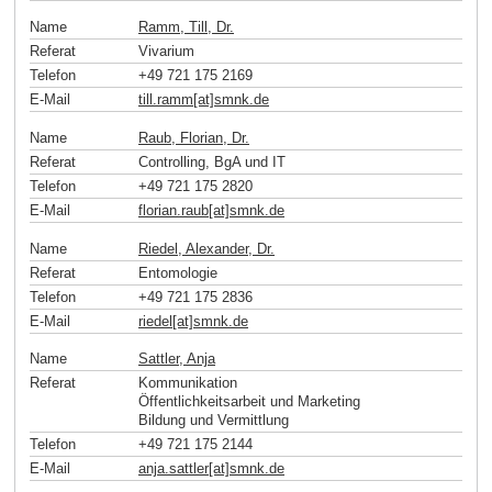
Name
Ramm, Till, Dr.
Referat
Vivarium
Telefon
+49 721 175 2169
E-Mail
till.ramm[at]smnk
.
de
Name
Raub, Florian, Dr.
Referat
Controlling, BgA und IT
Telefon
+49 721 175 2820
E-Mail
florian.raub[at]smnk
.
de
Name
Riedel, Alexander, Dr.
Referat
Entomologie
Telefon
+49 721 175 2836
E-Mail
riedel[at]smnk
.
de
Name
Sattler, Anja
Referat
Kommunikation
Öffentlichkeitsarbeit und Marketing
Bildung und Vermittlung
Telefon
+49 721 175 2144
E-Mail
anja.sattler[at]smnk
.
de