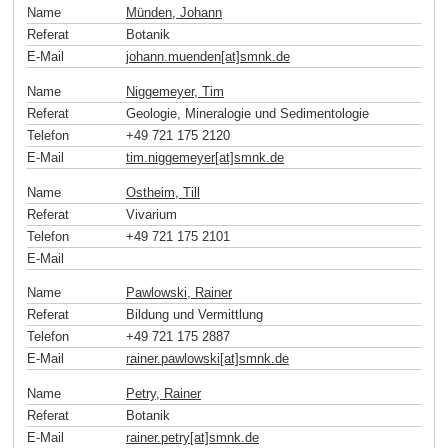
Name
Münden, Johann
Referat
Botanik
E-Mail
johann.muenden[at]smnk
.
de
Name
Niggemeyer, Tim
Referat
Geologie, Mineralogie und Sedimentologie
Telefon
+49 721 175 2120
E-Mail
tim.niggemeyer[at]smnk
.
de
Name
Ostheim, Till
Referat
Vivarium
Telefon
+49 721 175 2101
E-Mail
Name
Pawlowski, Rainer
Referat
Bildung und Vermittlung
Telefon
+49 721 175 2887
E-Mail
rainer.pawlowski[at]smnk
.
de
Name
Petry, Rainer
Referat
Botanik
E-Mail
rainer.petry[at]smnk
.
de