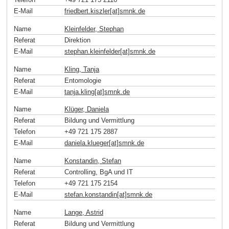
E-Mail
friedbert.kiszler[at]smnk
.
de
Name
Kleinfelder, Stephan
Referat
Direktion
E-Mail
stephan.kleinfelder[at]smnk
.
de
Name
Kling, Tanja
Referat
Entomologie
E-Mail
tanja.kling[at]smnk
.
de
Name
Klüger, Daniela
Referat
Bildung und Vermittlung
Telefon
+49 721 175 2887
E-Mail
daniela.klueger[at]smnk
.
de
Name
Konstandin, Stefan
Referat
Controlling, BgA und IT
Telefon
+49 721 175 2154
E-Mail
stefan.konstandin[at]smnk
.
de
Name
Lange, Astrid
Referat
Bildung und Vermittlung