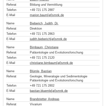
Referat
Bildung und Vermittlung
Telefon
+49 721 175 2887
E-Mail
marion.baum[at]smnk
.
de
Name
Bieberich, Judith, Dr.
Referat
Direktion
Telefon
+49 721 175 2863
E-Mail
judith.bieberich[at]smnk
.
de
Name
Birnbaum, Christiane
Referat
Paläontologie und Evolutionsforschung
Telefon
+49 721 175 2120
E-Mail
christiane.birnbaum[at]smnk
.
de
Name
Blümle, Bastian
Referat
Geologie, Mineralogie und Sedimentologie
Paläontologie und Evolutionsforschung
Telefon
+49 721 175 2802
E-Mail
bastian.bluemle[at]smnk
.
de
Name
Brandstetter, Andreas
Referat
Vivarium