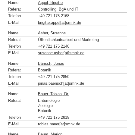
Name
Appel, Brigitte
Referat
Controlling, BgA und IT
Telefon
+49 721 175 2168
E-Mail
brigitte.appel[at]smnk
.
de
Name
Asher, Susanne
Referat
Öffentlichkeitsarbeit und Marketing
Telefon
+49 721 175 2140
E-Mail
susanne.asher[at]smnk
.
de
Name
Bänsch, Jonas
Referat
Botanik
Telefon
+49 721 175 2850
E-Mail
jonas.baensch[at]smnk
.
de
Name
Bauer, Tobias, Dr.
Referat
Entomologie
Zoologie
Botanik
Telefon
+49 721 175 2819
E-Mail
tobias.bauer[at]smnk
.
de
Name
Baum, Marion