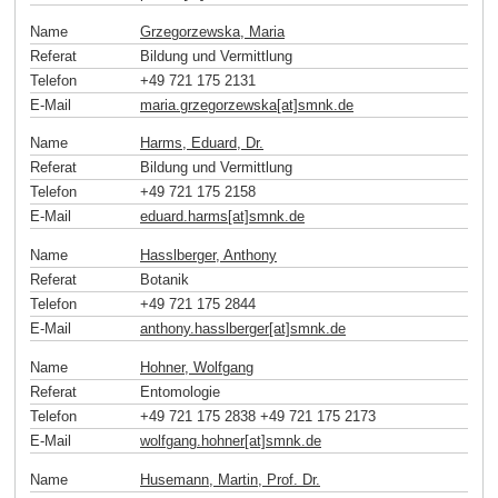
Name
Grzegorzewska, Maria
Referat
Bildung und Vermittlung
Telefon
+49 721 175 2131
E-Mail
maria.grzegorzewska[at]smnk
.
de
Name
Harms, Eduard, Dr.
Referat
Bildung und Vermittlung
Telefon
+49 721 175 2158
E-Mail
eduard.harms[at]smnk
.
de
Name
Hasslberger, Anthony
Referat
Botanik
Telefon
+49 721 175 2844
E-Mail
anthony.hasslberger[at]smnk
.
de
Name
Hohner, Wolfgang
Referat
Entomologie
Telefon
+49 721 175 2838 +49 721 175 2173
E-Mail
wolfgang.hohner[at]smnk
.
de
Name
Husemann, Martin, Prof. Dr.