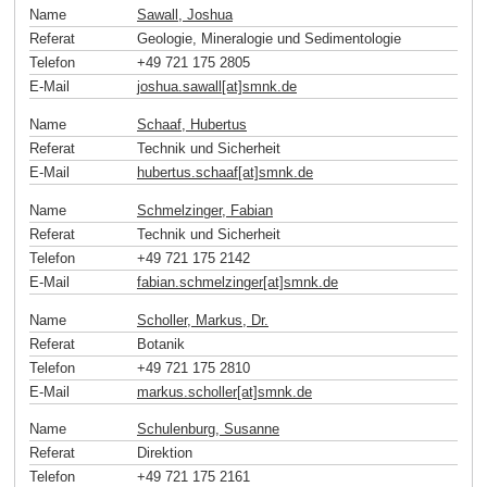
Name
Sawall, Joshua
Referat
Geologie, Mineralogie und Sedimentologie
Telefon
+49 721 175 2805
E-Mail
joshua.sawall[at]smnk
.
de
Name
Schaaf, Hubertus
Referat
Technik und Sicherheit
E-Mail
hubertus.schaaf[at]smnk
.
de
Name
Schmelzinger, Fabian
Referat
Technik und Sicherheit
Telefon
+49 721 175 2142
E-Mail
fabian.schmelzinger[at]smnk
.
de
Name
Scholler, Markus, Dr.
Referat
Botanik
Telefon
+49 721 175 2810
E-Mail
markus.scholler[at]smnk
.
de
Name
Schulenburg, Susanne
Referat
Direktion
Telefon
+49 721 175 2161