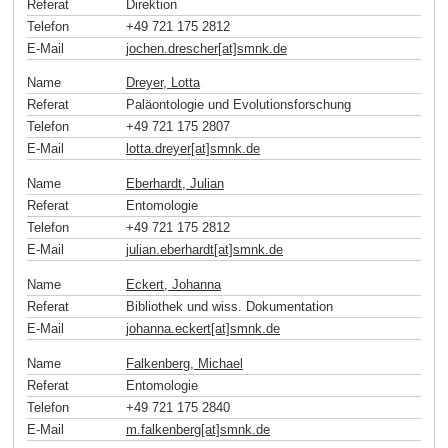
Referat
Direktion
Telefon
+49 721 175 2812
E-Mail
jochen.drescher[at]smnk
.
de
Name
Dreyer, Lotta
Referat
Paläontologie und Evolutionsforschung
Telefon
+49 721 175 2807
E-Mail
lotta.dreyer[at]smnk
.
de
Name
Eberhardt, Julian
Referat
Entomologie
Telefon
+49 721 175 2812
E-Mail
julian.eberhardt[at]smnk
.
de
Name
Eckert, Johanna
Referat
Bibliothek und wiss. Dokumentation
E-Mail
johanna.eckert[at]smnk
.
de
Name
Falkenberg, Michael
Referat
Entomologie
Telefon
+49 721 175 2840
E-Mail
m.falkenberg[at]smnk
.
de