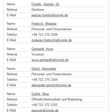
Name
Fondjo, Jeanne, Dr.
Referat
Direktion
E-Mail
jeanne.fondjo[at]smnk
.
de
Name
Frietsch, Melanie
Referat
Personal- und Finanzwesen
Telefon
+49 721 175 2149
E-Mail
melanie.frietsch[at]smnk
.
de
Name
Gerhardt, Aysu
Referat
Vivarium
E-Mail
aysu.gerhardt[at]smnk
.
de
Name
Glock, Alexander
Referat
Personal- und Finanzwesen
Telefon
+49 721 175 2164
E-Mail
alexander.glock[at]smnk
.
de
Name
Gothe, Nina
Referat
Öffentlichkeitsarbeit und Marketing
Telefon
+49 721 175 2155
E-Mail
presse[at]smnk
.
de