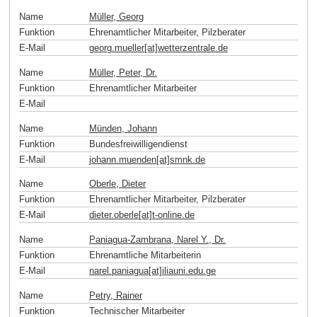
Name
Müller, Georg
Funktion
Ehrenamtlicher Mitarbeiter, Pilzberater
E-Mail
georg.mueller[at]wetterzentrale
.
de
Name
Müller, Peter, Dr.
Funktion
Ehrenamtlicher Mitarbeiter
E-Mail
Name
Münden, Johann
Funktion
Bundesfreiwilligendienst
E-Mail
johann.muenden[at]smnk
.
de
Name
Oberle, Dieter
Funktion
Ehrenamtlicher Mitarbeiter, Pilzberater
E-Mail
dieter.oberle[at]t-online
.
de
Name
Paniagua-Zambrana, Narel Y., Dr.
Funktion
Ehrenamtliche Mitarbeiterin
E-Mail
narel.paniagua[at]iliauni.edu
.
ge
Name
Petry, Rainer
Funktion
Technischer Mitarbeiter