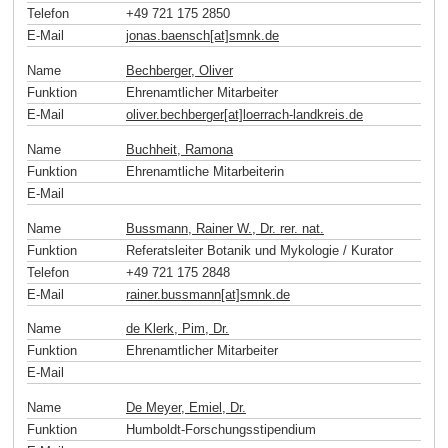
Telefon
+49 721 175 2850
E-Mail
jonas.baensch[at]smnk
.
de
Name
Bechberger, Oliver
Funktion
Ehrenamtlicher Mitarbeiter
E-Mail
oliver.bechberger[at]loerrach-landkreis
.
de
Name
Buchheit, Ramona
Funktion
Ehrenamtliche Mitarbeiterin
E-Mail
Name
Bussmann, Rainer W., Dr. rer. nat.
Funktion
Referatsleiter Botanik und Mykologie / Kurator
Telefon
+49 721 175 2848
E-Mail
rainer.bussmann[at]smnk
.
de
Name
de Klerk, Pim, Dr.
Funktion
Ehrenamtlicher Mitarbeiter
E-Mail
Name
De Meyer, Emiel, Dr.
Funktion
Humboldt-Forschungsstipendium