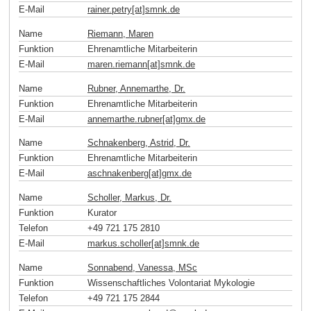
E-Mail
rainer.petry[at]smnk
.
de
Name
Riemann, Maren
Funktion
Ehrenamtliche Mitarbeiterin
E-Mail
maren.riemann[at]smnk
.
de
Name
Rubner, Annemarthe, Dr.
Funktion
Ehrenamtliche Mitarbeiterin
E-Mail
annemarthe.rubner[at]gmx
.
de
Name
Schnakenberg, Astrid, Dr.
Funktion
Ehrenamtliche Mitarbeiterin
E-Mail
aschnakenberg[at]gmx
.
de
Name
Scholler, Markus, Dr.
Funktion
Kurator
Telefon
+49 721 175 2810
E-Mail
markus.scholler[at]smnk
.
de
Name
Sonnabend, Vanessa, MSc
Funktion
Wissenschaftliches Volontariat Mykologie
Telefon
+49 721 175 2844