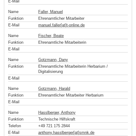
E-Mail
Name
Faller, Manuel
Funktion
Ehrenamtlicher Mitarbeiter
E-Mail
manuel.faller[at]t-online
.
de
Name
Fischer, Beate
Funktion
Ehrenamtliche Mitarbeiterin
E-Mail
Name
Gotzmann, Dany
Funktion
Ehrenamtliche Mitarbeiterin Herbarium /
Digitalisierung
E-Mail
Name
Gotzmann, Harald
Funktion
Ehrenamtlicher Mitarbeiter Herbarium
E-Mail
Name
Hasslberger, Anthony
Funktion
Technische Hilfskraft
Telefon
+49 721 175 2844
E-Mail
anthony.hasslberger[at]smnk
.
de