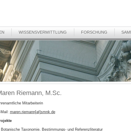
EN
WISSENSVERMITTLUNG
FORSCHUNG
SAM
aren Riemann, M.Sc.
hrenamtliche Mitarbeiterin
-Mail:
maren.riemann[at]smnk
.
de
rojekte
Botanische Taxonomie, Bestimmungs- und Referenzliteratur