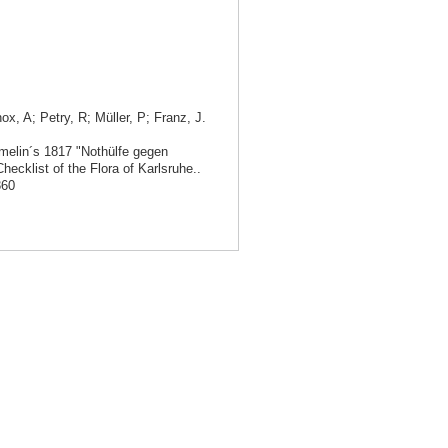
, A; Petry, R; Müller, P; Franz, J.
elin´s 1817 "Nothülfe gegen
ecklist of the Flora of Karlsruhe..
360