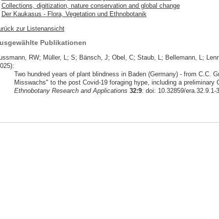
Collections, digitization, nature conservation and global change
Der Kaukasus - Flora, Vegetation und Ethnobotanik
urück zur Listenansicht
usgewählte Publikationen
ussmann, RW; Müller, L; S; Bänsch, J; Obel, C; Staub, L; Bellemann, L; Lennox
025):
Two hundred years of plant blindness in Baden (Germany) - from C.C. Gm
Misswachs" to the post Covid-19 foraging hype, including a preliminary Ch
Ethnobotany Research and Applications
32:9
: doi: 10.32859/era.32.9.1-