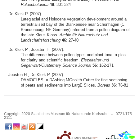
Palaeobotanica
48
: 301-324
De Klerk P. (2007):
Lateglacial and Holocene vegetation development around a
terrestrialised bay of the Blankensee near Schönhagen (C
Brandenburg, NE Germany) inferred from a pollen diagram of
the late Klaus Kloss.
Archiv für Naturschutz und
Landschaftsforschung
46
: 27-40
De Klerk P., Joosten H. (2007):
The difference between pollen types and plant taxa: a plea
for clarity and scientific freedom.
Eiszeitalter und
Gegenwart/Quaternary Science Journal
56
: 162-171
Joosten H., De Klerk P. (2007):
DAMOCLES: a DAshing MOnolith Cutter for fine sectioning
of peats and sediments into LargE Slices.
Boreas
36
: 76-81
Copyright 2020 Staatliches Museum für Naturkunde Karlsruhe
0721/175
2111