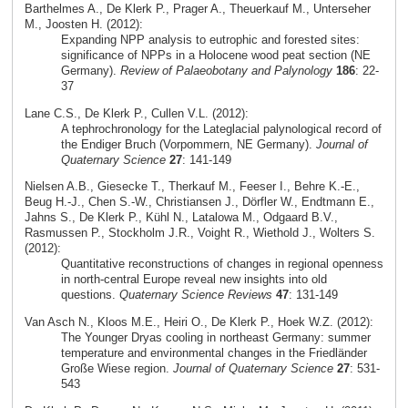
Barthelmes A., De Klerk P., Prager A., Theuerkauf M., Unterseher
M., Joosten H. (2012):
Expanding NPP analysis to eutrophic and forested sites:
significance of NPPs in a Holocene wood peat section (NE
Germany).
Review of Palaeobotany and Palynology
186
: 22-
37
Lane C.S., De Klerk P., Cullen V.L. (2012):
A tephrochronology for the Lateglacial palynological record of
the Endiger Bruch (Vorpommern, NE Germany).
Journal of
Quaternary Science
27
: 141-149
Nielsen A.B., Giesecke T., Therkauf M., Feeser I., Behre K.-E.,
Beug H.-J., Chen S.-W., Christiansen J., Dörfler W., Endtmann E.,
Jahns S., De Klerk P., Kühl N., Latalowa M., Odgaard B.V.,
Rasmussen P., Stockholm J.R., Voight R., Wiethold J., Wolters S.
(2012):
Quantitative reconstructions of changes in regional openness
in north-central Europe reveal new insights into old
questions.
Quaternary Science Reviews
47
: 131-149
Van Asch N., Kloos M.E., Heiri O., De Klerk P., Hoek W.Z. (2012):
The Younger Dryas cooling in northeast Germany: summer
temperature and environmental changes in the Friedländer
Große Wiese region.
Journal of Quaternary Science
27
: 531-
543