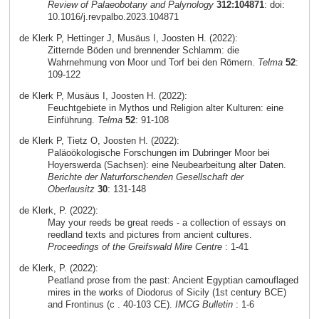
Review of Palaeobotany and Palynology
312:104871
: doi:
10.1016/j.revpalbo.2023.104871
de Klerk P, Hettinger J, Musäus I, Joosten H. (2022):
Zitternde Böden und brennender Schlamm: die
Wahrnehmung von Moor und Torf bei den Römern.
Telma
52
:
109-122
de Klerk P, Musäus I, Joosten H. (2022):
Feuchtgebiete in Mythos und Religion alter Kulturen: eine
Einführung.
Telma
52
: 91-108
de Klerk P, Tietz O, Joosten H. (2022):
Paläoökologische Forschungen im Dubringer Moor bei
Hoyerswerda (Sachsen): eine Neubearbeitung alter Daten.
Berichte der Naturforschenden Gesellschaft der
Oberlausitz
30
: 131-148
de Klerk, P. (2022):
May your reeds be great reeds - a collection of essays on
reedland texts and pictures from ancient cultures.
Proceedings of the Greifswald Mire Centre
: 1-41
de Klerk, P. (2022):
Peatland prose from the past: Ancient Egyptian camouflaged
mires in the works of Diodorus of Sicily (1st century BCE)
and Frontinus (c . 40-103 CE).
IMCG Bulletin
: 1-6