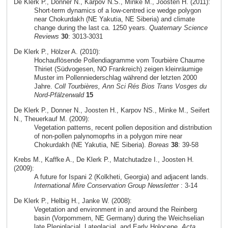
De Klerk P., Donner N., Karpov N.S., Minke M., Joosten H. (2011):
Short-term dynamics of a low-centred ice wedge polygon
near Chokurdakh (NE Yakutia, NE Siberia) and climate
change during the last ca. 1250 years.
Quaternary Science
Reviews
30
: 3013-3031
De Klerk P., Hölzer A. (2010):
Hochauflösende Pollendiagramme vom Tourbière Chaume
Thiriet (Südvogesen, NO Frankreich) zeigen kleinräumige
Muster im Pollenniederschlag während der letzten 2000
Jahre.
Coll Tourbières, Ann Sci Rés Bios Trans Vosges du
Nord-Pfälzerwald
15
De Klerk P., Donner N., Joosten H., Karpov NS., Minke M., Seifert
N., Theuerkauf M. (2009):
Vegetation patterns, recent pollen deposition and distribution
of non-pollen palynomoprhs in a polygon mire near
Chokurdakh (NE Yakutia, NE Siberia).
Boreas
38
: 39-58
Krebs M., Kaffke A., De Klerk P., Matchutadze I., Joosten H.
(2009):
A future for Ispani 2 (Kolkheti, Georgia) and adjacent lands.
International Mire Conservation Group Newsletter
: 3-14
De Klerk P., Helbig H., Janke W. (2008):
Vegetation and environment in and around the Reinberg
basin (Vorpommern, NE Germany) during the Weichselian
late Pleniglacial, Lateglacial, and Early Holocene.
Acta