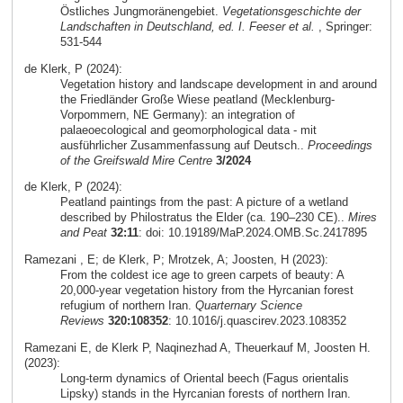
Östliches Jungmoränengebiet.
Vegetationsgeschichte der
Landschaften in Deutschland, ed. I. Feeser et al.
, Springer:
531-544
de Klerk, P (2024):
Vegetation history and landscape development in and around
the Friedländer Große Wiese peatland (Mecklenburg-
Vorpommern, NE Germany): an integration of
palaeoecological and geomorphological data - mit
ausführlicher Zusammenfassung auf Deutsch..
Proceedings
of the Greifswald Mire Centre
3/2024
de Klerk, P (2024):
Peatland paintings from the past: A picture of a wetland
described by Philostratus the Elder (ca. 190–230 CE)..
Mires
and Peat
32:11
: doi: 10.19189/MaP.2024.OMB.Sc.2417895
Ramezani , E; de Klerk, P; Mrotzek, A; Joosten, H (2023):
From the coldest ice age to green carpets of beauty: A
20,000-year vegetation history from the Hyrcanian forest
refugium of northern Iran.
Quarternary Science
Reviews
320:108352
: 10.1016/j.quascirev.2023.108352
Ramezani E, de Klerk P, Naqinezhad A, Theuerkauf M, Joosten H.
(2023):
Long-term dynamics of Oriental beech (Fagus orientalis
Lipsky) stands in the Hyrcanian forests of northern Iran.