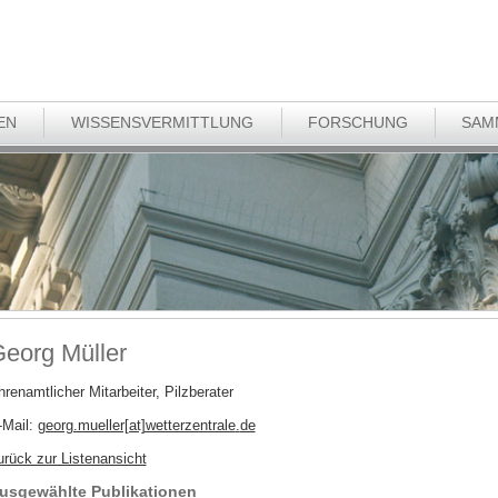
EN
WISSENSVERMITTLUNG
FORSCHUNG
SAM
eorg Müller
renamtlicher Mitarbeiter, Pilzberater
-Mail:
georg.mueller[at]wetterzentrale
.
de
urück zur Listenansicht
usgewählte Publikationen