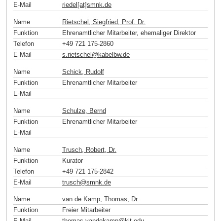
E-Mail
riedel[at]smnk
.
de
Name
Rietschel, Siegfried, Prof. Dr.
Funktion
Ehrenamtlicher Mitarbeiter, ehemaliger Direktor
Telefon
+49 721 175-2860
E-Mail
s.rietschel
@
kabelbw
.
de
Name
Schick, Rudolf
Funktion
Ehrenamtlicher Mitarbeiter
E-Mail
Name
Schulze, Bernd
Funktion
Ehrenamtlicher Mitarbeiter
E-Mail
Name
Trusch, Robert, Dr.
Funktion
Kurator
Telefon
+49 721 175-2842
E-Mail
trusch
@
smnk
.
de
Name
van de Kamp, Thomas, Dr.
Funktion
Freier Mitarbeiter
E-Mail
thomas.vandekamp
@
kit
.
edu