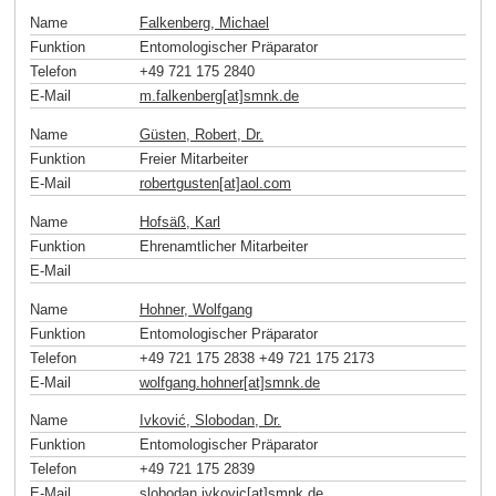
Name
Falkenberg, Michael
Funktion
Entomologischer Präparator
Telefon
+49 721 175 2840
E-Mail
m.falkenberg[at]smnk
.
de
Name
Güsten, Robert, Dr.
Funktion
Freier Mitarbeiter
E-Mail
robertgusten[at]aol
.
com
Name
Hofsäß, Karl
Funktion
Ehrenamtlicher Mitarbeiter
E-Mail
Name
Hohner, Wolfgang
Funktion
Entomologischer Präparator
Telefon
+49 721 175 2838 +49 721 175 2173
E-Mail
wolfgang.hohner[at]smnk
.
de
Name
Ivković, Slobodan, Dr.
Funktion
Entomologischer Präparator
Telefon
+49 721 175 2839
E-Mail
slobodan.ivkovic[at]smnk
.
de