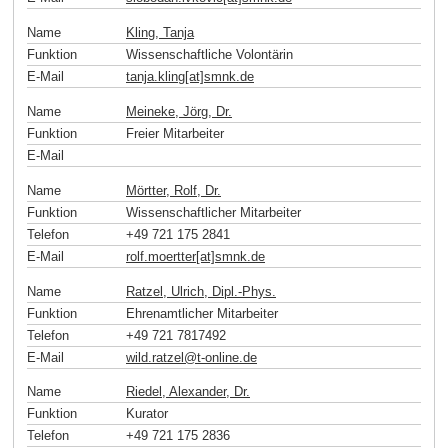
Name
Kling, Tanja
Funktion
Wissenschaftliche Volontärin
E-Mail
tanja.kling[at]smnk
.
de
Name
Meineke, Jörg, Dr.
Funktion
Freier Mitarbeiter
E-Mail
Name
Mörtter, Rolf, Dr.
Funktion
Wissenschaftlicher Mitarbeiter
Telefon
+49 721 175 2841
E-Mail
rolf.moertter[at]smnk
.
de
Name
Ratzel, Ulrich, Dipl.-Phys.
Funktion
Ehrenamtlicher Mitarbeiter
Telefon
+49 721 7817492
E-Mail
wild.ratzel
@
t-online
.
de
Name
Riedel, Alexander, Dr.
Funktion
Kurator
Telefon
+49 721 175 2836