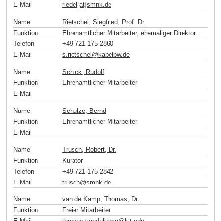
E-Mail
riedel[at]smnk
.
de
Name
Rietschel, Siegfried, Prof. Dr.
Funktion
Ehrenamtlicher Mitarbeiter, ehemaliger Direktor
Telefon
+49 721 175-2860
E-Mail
s.rietschel
@
kabelbw
.
de
Name
Schick, Rudolf
Funktion
Ehrenamtlicher Mitarbeiter
E-Mail
Name
Schulze, Bernd
Funktion
Ehrenamtlicher Mitarbeiter
E-Mail
Name
Trusch, Robert, Dr.
Funktion
Kurator
Telefon
+49 721 175-2842
E-Mail
trusch
@
smnk
.
de
Name
van de Kamp, Thomas, Dr.
Funktion
Freier Mitarbeiter
E-Mail
thomas.vandekamp
@
kit
.
edu