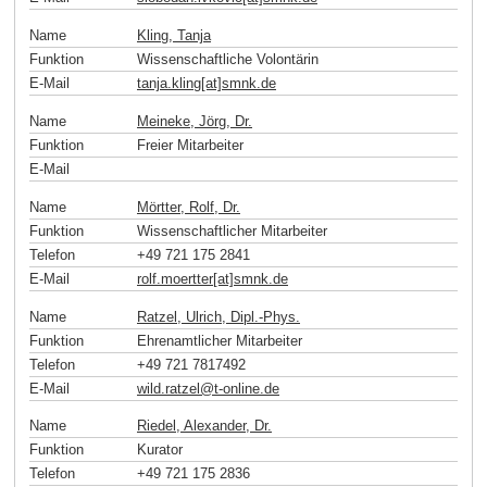
Name
Kling, Tanja
Funktion
Wissenschaftliche Volontärin
E-Mail
tanja.kling[at]smnk
.
de
Name
Meineke, Jörg, Dr.
Funktion
Freier Mitarbeiter
E-Mail
Name
Mörtter, Rolf, Dr.
Funktion
Wissenschaftlicher Mitarbeiter
Telefon
+49 721 175 2841
E-Mail
rolf.moertter[at]smnk
.
de
Name
Ratzel, Ulrich, Dipl.-Phys.
Funktion
Ehrenamtlicher Mitarbeiter
Telefon
+49 721 7817492
E-Mail
wild.ratzel
@
t-online
.
de
Name
Riedel, Alexander, Dr.
Funktion
Kurator
Telefon
+49 721 175 2836