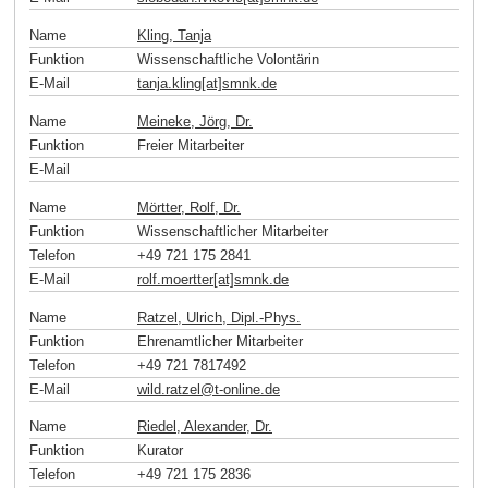
Name
Kling, Tanja
Funktion
Wissenschaftliche Volontärin
E-Mail
tanja.kling[at]smnk
.
de
Name
Meineke, Jörg, Dr.
Funktion
Freier Mitarbeiter
E-Mail
Name
Mörtter, Rolf, Dr.
Funktion
Wissenschaftlicher Mitarbeiter
Telefon
+49 721 175 2841
E-Mail
rolf.moertter[at]smnk
.
de
Name
Ratzel, Ulrich, Dipl.-Phys.
Funktion
Ehrenamtlicher Mitarbeiter
Telefon
+49 721 7817492
E-Mail
wild.ratzel
@
t-online
.
de
Name
Riedel, Alexander, Dr.
Funktion
Kurator
Telefon
+49 721 175 2836