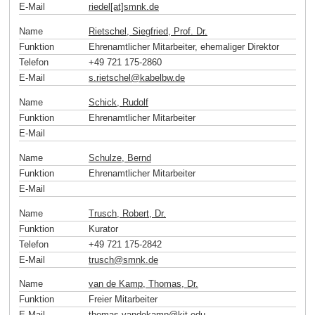
E-Mail
riedel[at]smnk
.
de
Name
Rietschel, Siegfried, Prof. Dr.
Funktion
Ehrenamtlicher Mitarbeiter, ehemaliger Direktor
Telefon
+49 721 175-2860
E-Mail
s.rietschel
@
kabelbw
.
de
Name
Schick, Rudolf
Funktion
Ehrenamtlicher Mitarbeiter
E-Mail
Name
Schulze, Bernd
Funktion
Ehrenamtlicher Mitarbeiter
E-Mail
Name
Trusch, Robert, Dr.
Funktion
Kurator
Telefon
+49 721 175-2842
E-Mail
trusch
@
smnk
.
de
Name
van de Kamp, Thomas, Dr.
Funktion
Freier Mitarbeiter
E-Mail
thomas.vandekamp
@
kit
.
edu