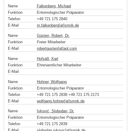
Name
Falkenberg, Michael
Funktion
Entomologischer Präparator
Telefon
+49 721 175 2840
E-Mail
m.falkenberg[at]smnk
.
de
Name
Güsten, Robert, Dr.
Funktion
Freier Mitarbeiter
E-Mail
robertgusten[at]aol
.
com
Name
Hofsäß, Karl
Funktion
Ehrenamtlicher Mitarbeiter
E-Mail
Name
Hohner, Wolfgang
Funktion
Entomologischer Präparator
Telefon
+49 721 175 2838 +49 721 175 2173
E-Mail
wolfgang.hohner[at]smnk
.
de
Name
Ivković, Slobodan, Dr.
Funktion
Entomologischer Präparator
Telefon
+49 721 175 2839
E-Mail
slobodan.ivkovic[at]smnk
.
de