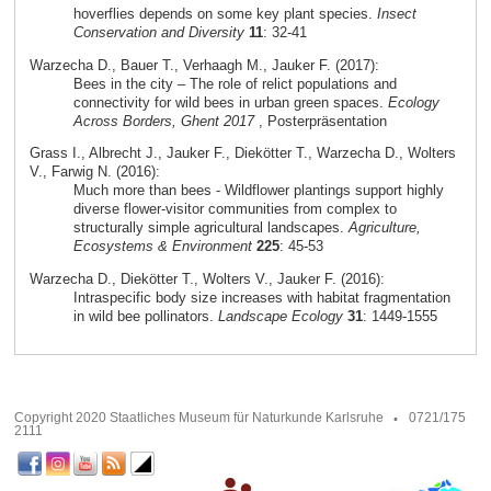
hoverflies depends on some key plant species.
Insect
Conservation and Diversity
11
: 32-41
Warzecha D., Bauer T., Verhaagh M., Jauker F. (2017):
Bees in the city – The role of relict populations and
connectivity for wild bees in urban green spaces.
Ecology
Across Borders, Ghent 2017
, Posterpräsentation
Grass I., Albrecht J., Jauker F., Diekötter T., Warzecha D., Wolters
V., Farwig N. (2016):
Much more than bees - Wildflower plantings support highly
diverse flower-visitor communities from complex to
structurally simple agricultural landscapes.
Agriculture,
Ecosystems & Environment
225
: 45-53
Warzecha D., Diekötter T., Wolters V., Jauker F. (2016):
Intraspecific body size increases with habitat fragmentation
in wild bee pollinators.
Landscape Ecology
31
: 1449-1555
Copyright 2020 Staatliches Museum für Naturkunde Karlsruhe
0721/175
2111