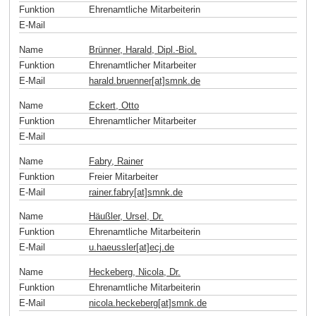
Funktion
Ehrenamtliche Mitarbeiterin
E-Mail
Name
Brünner, Harald, Dipl.-Biol.
Funktion
Ehrenamtlicher Mitarbeiter
E-Mail
harald.bruenner[at]smnk
.
de
Name
Eckert, Otto
Funktion
Ehrenamtlicher Mitarbeiter
E-Mail
Name
Fabry, Rainer
Funktion
Freier Mitarbeiter
E-Mail
rainer.fabry[at]smnk
.
de
Name
Häußler, Ursel, Dr.
Funktion
Ehrenamtliche Mitarbeiterin
E-Mail
u.haeussler[at]ecj
.
de
Name
Heckeberg, Nicola, Dr.
Funktion
Ehrenamtliche Mitarbeiterin
E-Mail
nicola.heckeberg[at]smnk
.
de