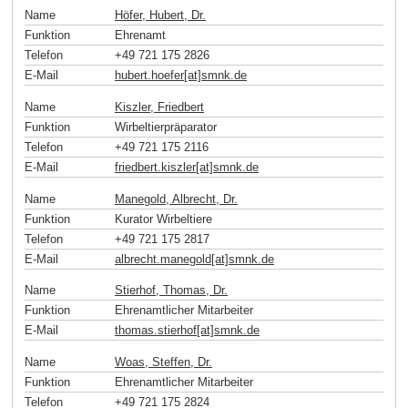
Name
Höfer, Hubert, Dr.
Funktion
Ehrenamt
Telefon
+49 721 175 2826
E-Mail
hubert.hoefer[at]smnk
.
de
Name
Kiszler, Friedbert
Funktion
Wirbeltierpräparator
Telefon
+49 721 175 2116
E-Mail
friedbert.kiszler[at]smnk
.
de
Name
Manegold, Albrecht, Dr.
Funktion
Kurator Wirbeltiere
Telefon
+49 721 175 2817
E-Mail
albrecht.manegold[at]smnk
.
de
Name
Stierhof, Thomas, Dr.
Funktion
Ehrenamtlicher Mitarbeiter
E-Mail
thomas.stierhof[at]smnk
.
de
Name
Woas, Steffen, Dr.
Funktion
Ehrenamtlicher Mitarbeiter
Telefon
+49 721 175 2824