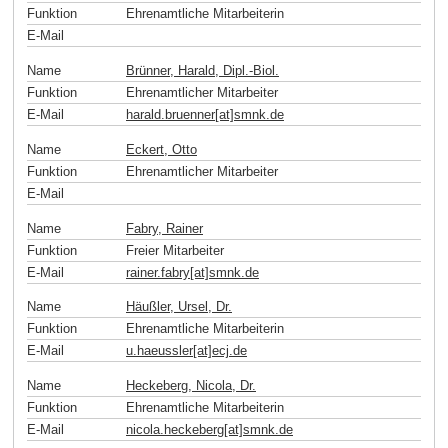
Funktion
Ehrenamtliche Mitarbeiterin
E-Mail
Name
Brünner, Harald, Dipl.-Biol.
Funktion
Ehrenamtlicher Mitarbeiter
E-Mail
harald.bruenner[at]smnk
.
de
Name
Eckert, Otto
Funktion
Ehrenamtlicher Mitarbeiter
E-Mail
Name
Fabry, Rainer
Funktion
Freier Mitarbeiter
E-Mail
rainer.fabry[at]smnk
.
de
Name
Häußler, Ursel, Dr.
Funktion
Ehrenamtliche Mitarbeiterin
E-Mail
u.haeussler[at]ecj
.
de
Name
Heckeberg, Nicola, Dr.
Funktion
Ehrenamtliche Mitarbeiterin
E-Mail
nicola.heckeberg[at]smnk
.
de