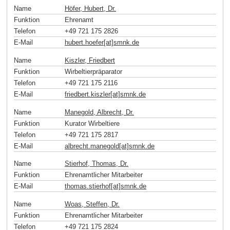
Name
Höfer, Hubert, Dr.
Funktion
Ehrenamt
Telefon
+49 721 175 2826
E-Mail
hubert.hoefer[at]smnk
.
de
Name
Kiszler, Friedbert
Funktion
Wirbeltierpräparator
Telefon
+49 721 175 2116
E-Mail
friedbert.kiszler[at]smnk
.
de
Name
Manegold, Albrecht, Dr.
Funktion
Kurator Wirbeltiere
Telefon
+49 721 175 2817
E-Mail
albrecht.manegold[at]smnk
.
de
Name
Stierhof, Thomas, Dr.
Funktion
Ehrenamtlicher Mitarbeiter
E-Mail
thomas.stierhof[at]smnk
.
de
Name
Woas, Steffen, Dr.
Funktion
Ehrenamtlicher Mitarbeiter
Telefon
+49 721 175 2824