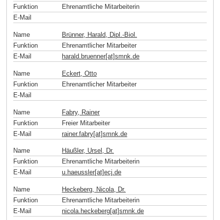
Funktion
Ehrenamtliche Mitarbeiterin
E-Mail
Name
Brünner, Harald, Dipl.-Biol.
Funktion
Ehrenamtlicher Mitarbeiter
E-Mail
harald.bruenner[at]smnk
.
de
Name
Eckert, Otto
Funktion
Ehrenamtlicher Mitarbeiter
E-Mail
Name
Fabry, Rainer
Funktion
Freier Mitarbeiter
E-Mail
rainer.fabry[at]smnk
.
de
Name
Häußler, Ursel, Dr.
Funktion
Ehrenamtliche Mitarbeiterin
E-Mail
u.haeussler[at]ecj
.
de
Name
Heckeberg, Nicola, Dr.
Funktion
Ehrenamtliche Mitarbeiterin
E-Mail
nicola.heckeberg[at]smnk
.
de