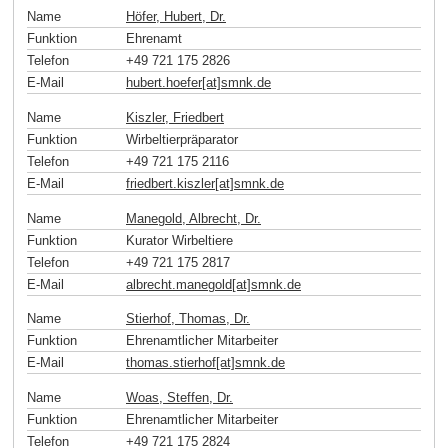
Name
Höfer, Hubert, Dr.
Funktion
Ehrenamt
Telefon
+49 721 175 2826
E-Mail
hubert.hoefer[at]smnk
.
de
Name
Kiszler, Friedbert
Funktion
Wirbeltierpräparator
Telefon
+49 721 175 2116
E-Mail
friedbert.kiszler[at]smnk
.
de
Name
Manegold, Albrecht, Dr.
Funktion
Kurator Wirbeltiere
Telefon
+49 721 175 2817
E-Mail
albrecht.manegold[at]smnk
.
de
Name
Stierhof, Thomas, Dr.
Funktion
Ehrenamtlicher Mitarbeiter
E-Mail
thomas.stierhof[at]smnk
.
de
Name
Woas, Steffen, Dr.
Funktion
Ehrenamtlicher Mitarbeiter
Telefon
+49 721 175 2824