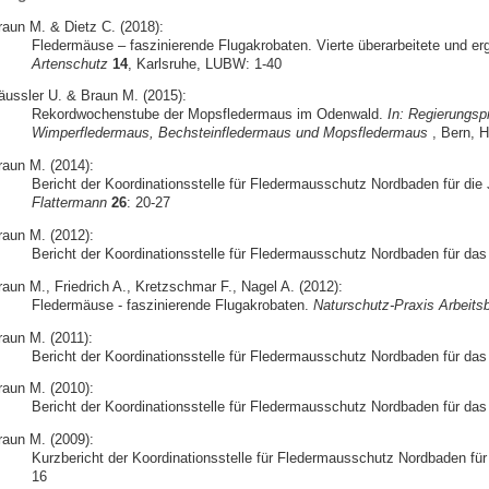
raun M. & Dietz C. (2018):
Fledermäuse – faszinierende Flugakrobaten. Vierte überarbeitete und er
Artenschutz
14
, Karlsruhe, LUBW: 1-40
äussler U. & Braun M. (2015):
Rekordwochenstube der Mopsfledermaus im Odenwald.
In: Regierungspr
Wimperfledermaus, Bechsteinfledermaus und Mopsfledermaus
, Bern, H
raun M. (2014):
Bericht der Koordinationsstelle für Fledermausschutz Nordbaden für di
Flattermann
26
: 20-27
raun M. (2012):
Bericht der Koordinationsstelle für Fledermausschutz Nordbaden für das
raun M., Friedrich A., Kretzschmar F., Nagel A. (2012):
Fledermäuse - faszinierende Flugakrobaten.
Naturschutz-Praxis Arbeitsb
raun M. (2011):
Bericht der Koordinationsstelle für Fledermausschutz Nordbaden für da
raun M. (2010):
Bericht der Koordinationsstelle für Fledermausschutz Nordbaden für da
raun M. (2009):
Kurzbericht der Koordinationsstelle für Fledermausschutz Nordbaden fü
16