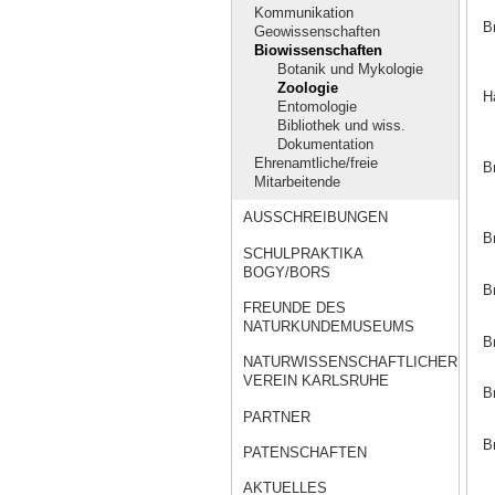
Kommunikation
B
Geowissenschaften
Biowissenschaften
Botanik und Mykologie
Zoologie
H
Entomologie
Bibliothek und wiss.
Dokumentation
Ehrenamtliche/freie
B
Mitarbeitende
AUSSCHREIBUNGEN
B
SCHULPRAKTIKA
BOGY/BORS
B
FREUNDE DES
NATURKUNDEMUSEUMS
B
NATURWISSENSCHAFTLICHER
VEREIN KARLSRUHE
B
PARTNER
B
PATENSCHAFTEN
AKTUELLES