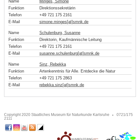
Name
Minges, Simone
Funktion
Direktionssekretärin
Telefon
+49 721 175 2161
E-Mail
simone.minges[at]smnk
.
de
Name
Schulenburg, Susanne
Funktion
Direktorin, Kaufmännische Leitung
Telefon
+49 721 175 2161
E-Mail
susanne.schulenburg[at]smnk
.
de
Name
Sinz, Rebekka
Funktion
Artenkenntnis für Alle. Entdecke die Natur
Telefon
+49 721 175 2863
E-Mail
rebekka.sinz[at]smnk
.
de
Copyright 2020 Staatliches Museum für Naturkunde Karlsruhe
0721/175
2111