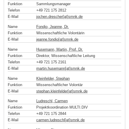
Funktion
Sammlungsmanager
Telefon
+49 721 175 2812
E-Mail
jochen.drescher[at]smnk
.
de
Name
Fondjo, Jeanne, Dr.
Funktion
Wissenschaftliche Volontärin
E-Mail
jeanne.fondjo[at]smnk
.
de
Name
Husemann, Martin, Prof. Dr.
Funktion
Direktor, Wissenschaftliche Leitung
Telefon
+49 721 175 2161
E-Mail
martin.husemann[at]smnk
.
de
Name
Kleinfelder, Stephan
Funktion
Wissenschaftlicher Volontär
E-Mail
stephan.kleinfelder[at]smnk
.
de
Name
Ludreschl, Carmen
Funktion
Projektkoordination MULTI.DIV
Telefon
+49 721 175 2844
E-Mail
carmen.ludreschl[at]smnk
.
de