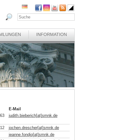
MLUNGEN
INFORMATION
E-Mail
863
judith.bieberich[at]smnk
.
de
812
jochen.drescher[at]smnk
.
de
jeanne.fondjo[at]smnk
.
de