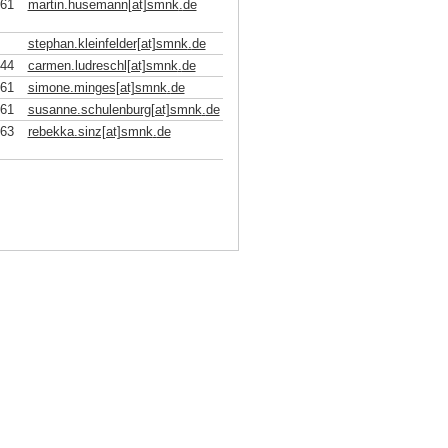
161
martin.husemann[at]smnk
.
de
stephan.kleinfelder[at]smnk
.
de
844
carmen.ludreschl[at]smnk
.
de
161
simone.minges[at]smnk
.
de
161
susanne.schulenburg[at]smnk
.
de
863
rebekka.sinz[at]smnk
.
de