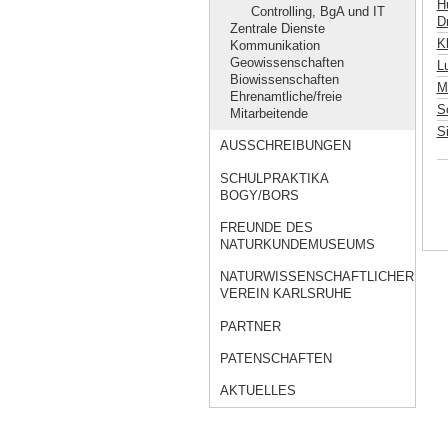
H
Controlling, BgA und IT
Dr
Zentrale Dienste
K
Kommunikation
Geowissenschaften
L
Biowissenschaften
M
Ehrenamtliche/freie
S
Mitarbeitende
S
AUSSCHREIBUNGEN
SCHULPRAKTIKA
BOGY/BORS
FREUNDE DES
NATURKUNDEMUSEUMS
NATURWISSENSCHAFTLICHER
VEREIN KARLSRUHE
PARTNER
PATENSCHAFTEN
AKTUELLES