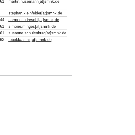
161
martin.husemann[at]smnk
.
de
stephan.kleinfelder[at]smnk
.
de
844
carmen.ludreschl[at]smnk
.
de
161
simone.minges[at]smnk
.
de
161
susanne.schulenburg[at]smnk
.
de
863
rebekka.sinz[at]smnk
.
de