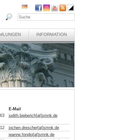
MLUNGEN
INFORMATION
E-Mail
863
judith.bieberich[at]smnk
.
de
812
jochen.drescher[at]smnk
.
de
jeanne.fondjo[at]smnk
.
de