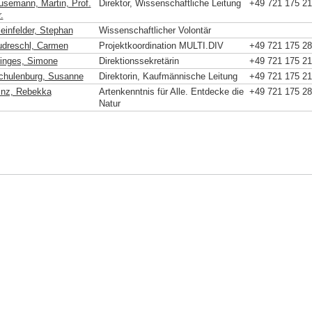
usemann, Martin, Prof.
Direktor, Wissenschaftliche Leitung
+49 721 175 2
.
leinfelder, Stephan
Wissenschaftlicher Volontär
udreschl, Carmen
Projektkoordination MULTI.DIV
+49 721 175 2
inges, Simone
Direktionssekretärin
+49 721 175 2
chulenburg, Susanne
Direktorin, Kaufmännische Leitung
+49 721 175 2
inz, Rebekka
Artenkenntnis für Alle. Entdecke die
+49 721 175 2
Natur