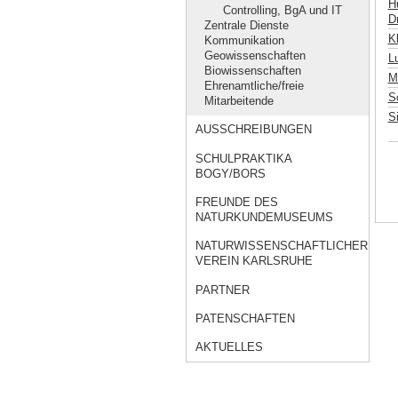
H
Controlling, BgA und IT
Dr
Zentrale Dienste
K
Kommunikation
Geowissenschaften
L
Biowissenschaften
M
Ehrenamtliche/freie
S
Mitarbeitende
S
AUSSCHREIBUNGEN
SCHULPRAKTIKA
BOGY/BORS
FREUNDE DES
NATURKUNDEMUSEUMS
NATURWISSENSCHAFTLICHER
VEREIN KARLSRUHE
PARTNER
PATENSCHAFTEN
AKTUELLES