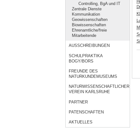
H
Controlling, BgA und IT
Dr
Zentrale Dienste
K
Kommunikation
Geowissenschaften
L
Biowissenschaften
M
Ehrenamtliche/freie
S
Mitarbeitende
S
AUSSCHREIBUNGEN
SCHULPRAKTIKA
BOGY/BORS
FREUNDE DES
NATURKUNDEMUSEUMS
NATURWISSENSCHAFTLICHER
VEREIN KARLSRUHE
PARTNER
PATENSCHAFTEN
AKTUELLES