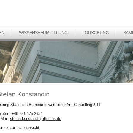
EN
WISSENSVERMITTLUNG
FORSCHUNG
SAM
tefan Konstandin
itung Stabstelle Betriebe gewerblicher Art, Controlling & IT
elefon: +49 721 175 2154
-Mail:
stefan.konstandin[at]smnk
.
de
urück zur Listenansicht