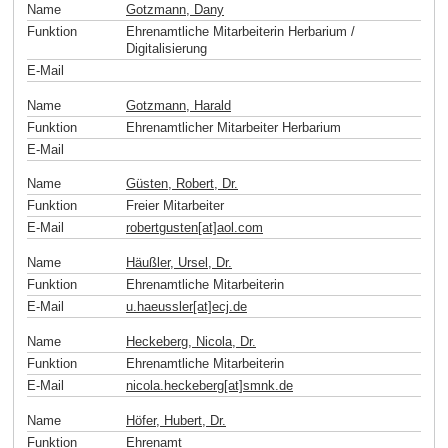
Name
Gotzmann, Dany
Funktion
Ehrenamtliche Mitarbeiterin Herbarium /
Digitalisierung
E-Mail
Name
Gotzmann, Harald
Funktion
Ehrenamtlicher Mitarbeiter Herbarium
E-Mail
Name
Güsten, Robert, Dr.
Funktion
Freier Mitarbeiter
E-Mail
robertgusten[at]aol
.
com
Name
Häußler, Ursel, Dr.
Funktion
Ehrenamtliche Mitarbeiterin
E-Mail
u.haeussler[at]ecj
.
de
Name
Heckeberg, Nicola, Dr.
Funktion
Ehrenamtliche Mitarbeiterin
E-Mail
nicola.heckeberg[at]smnk
.
de
Name
Höfer, Hubert, Dr.
Funktion
Ehrenamt