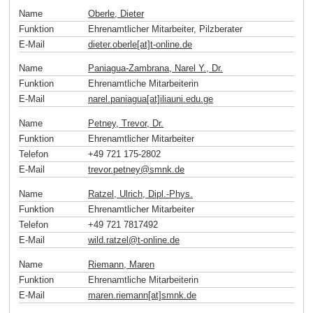
Name
Oberle, Dieter
Funktion
Ehrenamtlicher Mitarbeiter, Pilzberater
E-Mail
dieter.oberle[at]t-online
.
de
Name
Paniagua-Zambrana, Narel Y., Dr.
Funktion
Ehrenamtliche Mitarbeiterin
E-Mail
narel.paniagua[at]iliauni.edu
.
ge
Name
Petney, Trevor, Dr.
Funktion
Ehrenamtlicher Mitarbeiter
Telefon
+49 721 175-2802
E-Mail
trevor.petney
@
smnk
.
de
Name
Ratzel, Ulrich, Dipl.-Phys.
Funktion
Ehrenamtlicher Mitarbeiter
Telefon
+49 721 7817492
E-Mail
wild.ratzel
@
t-online
.
de
Name
Riemann, Maren
Funktion
Ehrenamtliche Mitarbeiterin
E-Mail
maren.riemann[at]smnk
.
de