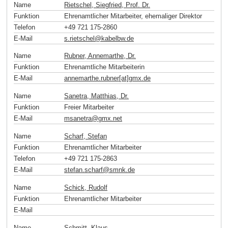
Name
Rietschel, Siegfried, Prof. Dr.
Funktion
Ehrenamtlicher Mitarbeiter, ehemaliger Direktor
Telefon
+49 721 175-2860
E-Mail
s.rietschel
@
kabelbw
.
de
Name
Rubner, Annemarthe, Dr.
Funktion
Ehrenamtliche Mitarbeiterin
E-Mail
annemarthe.rubner[at]gmx
.
de
Name
Sanetra, Matthias, Dr.
Funktion
Freier Mitarbeiter
E-Mail
msanetra
@
gmx
.
net
Name
Scharf, Stefan
Funktion
Ehrenamtlicher Mitarbeiter
Telefon
+49 721 175-2863
E-Mail
stefan.scharf
@
smnk
.
de
Name
Schick, Rudolf
Funktion
Ehrenamtlicher Mitarbeiter
E-Mail
Name
Schmitt, Klaus