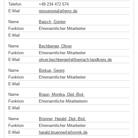
Telefon
+49 234 472 674
E-Mail
reisseronia[at]gmx
.
de
Name
Baisch, Günter
Funktion
Ehrenamtlicher Mitarbeiter
E-Mail
Name
Bechberger, Oliver
Funktion
Ehrenamtlicher Mitarbeiter
E-Mail
oliver.bechberger[at]loerrach-landkreis
.
de
Name
Biskup, Georg
Funktion
Ehrenamtlicher Mitarbeiter
E-Mail
Name
Braun, Monika, Dipl.-Biol.
Funktion
Ehrenamtliche Mitarbeiterin
E-Mail
Name
Brünner, Harald, Dipl.-Biol.
Funktion
Ehrenamtlicher Mitarbeiter
E-Mail
harald.bruenner[at]smnk
.
de