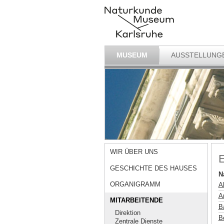
MUSEUM
AUSSTELLUNG
WIR ÜBER UNS
E
GESCHICHTE DES HAUSES
N
ORGANIGRAMM
A
Ar
MITARBEITENDE
B
Direktion
B
Zentrale Dienste