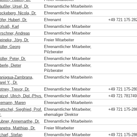
ußler, Ursel, Dr.
Ehrenamtliche Mitarbeiterin
eckeberg, Nicola, Dr.
Ehrenamtliche Mitarbeiterin
fer, Hubert, Dr.
Ehrenamt
+49 721 175 28
ofsäß, Karl
Ehrenamtlicher Mitarbeiter
irschner, Andreas
Ehrenamtlicher Mitarbeiter
eineke, Jörg, Dr.
Freier Mitarbeiter
üller, Georg
Ehrenamtlicher Mitarbeiter,
Pilzberater
ller, Peter, Dr.
Ehrenamtlicher Mitarbeiter
erle, Dieter
Ehrenamtlicher Mitarbeiter,
Pilzberater
aniagua-Zambrana,
Ehrenamtliche Mitarbeiterin
rel Y., Dr.
tney, Trevor, Dr.
Ehrenamtlicher Mitarbeiter
+49 721 175-28
tzel, Ulrich, Dipl.-Phys.
Ehrenamtlicher Mitarbeiter
+49 721 781749
iemann, Maren
Ehrenamtliche Mitarbeiterin
etschel, Siegfried, Prof.
Ehrenamtlicher Mitarbeiter,
+49 721 175-28
.
ehemaliger Direktor
ubner, Annemarthe, Dr.
Ehrenamtliche Mitarbeiterin
anetra, Matthias, Dr.
Freier Mitarbeiter
charf, Stefan
Ehrenamtlicher Mitarbeiter
+49 721 175-28