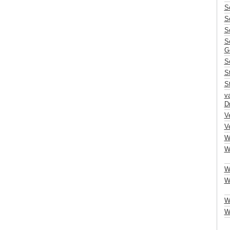
S
S
S
Sc
G
S
S
S
v
Dr
Ve
V
W
W
W
Wi
W
Wu