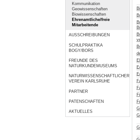
Kommunikation
B
Geowissenschaften
Biowissenschaften
Br
Ehrenamtliche/freie
Br
Mitarbeitende
Bi
B
AUSSCHREIBUNGEN
ve
SCHULPRAKTIKA
B
BOGY/BORS
de
E
FREUNDE DES
NATURKUNDEMUSEUMS
E
E
NATURWISSENSCHAFTLICHER
F
VEREIN KARLSRUHE
F
PARTNER
F
F
PATENSCHAFTEN
G
AKTUELLES
G
G
G