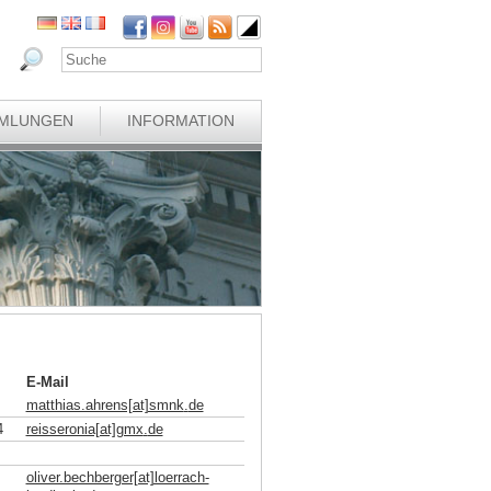
MLUNGEN
INFORMATION
E-Mail
matthias.ahrens[at]smnk
.
de
4
reisseronia[at]gmx
.
de
oliver.bechberger[at]loerrach-