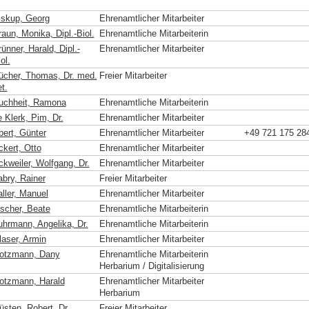
iskup, Georg
Ehrenamtlicher Mitarbeiter
aun, Monika, Dipl.-Biol.
Ehrenamtliche Mitarbeiterin
ünner, Harald, Dipl.-
Ehrenamtlicher Mitarbeiter
ol.
ücher, Thomas, Dr. med.
Freier Mitarbeiter
t.
uchheit, Ramona
Ehrenamtliche Mitarbeiterin
 Klerk, Pim, Dr.
Ehrenamtlicher Mitarbeiter
bert, Günter
Ehrenamtlicher Mitarbeiter
+49 721 175 28
ckert, Otto
Ehrenamtlicher Mitarbeiter
ckweiler, Wolfgang, Dr.
Ehrenamtlicher Mitarbeiter
abry, Rainer
Freier Mitarbeiter
aller, Manuel
Ehrenamtlicher Mitarbeiter
ischer, Beate
Ehrenamtliche Mitarbeiterin
uhrmann, Angelika, Dr.
Ehrenamtliche Mitarbeiterin
laser, Armin
Ehrenamtlicher Mitarbeiter
otzmann, Dany
Ehrenamtliche Mitarbeiterin
Herbarium / Digitalisierung
otzmann, Harald
Ehrenamtlicher Mitarbeiter
Herbarium
üsten, Robert, Dr.
Freier Mitarbeiter