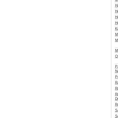
Hä
H
Hö
H
K
M
M
Mü
Ob
P
Na
Pe
Ra
R
Ri
Dr
R
S
S