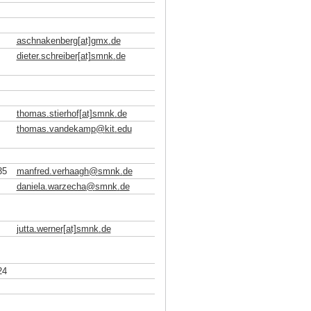
aschnakenberg[at]gmx
.
de
dieter.schreiber[at]smnk
.
de
thomas.stierhof[at]smnk
.
de
thomas.vandekamp
@
kit
.
edu
35
manfred.verhaagh
@
smnk
.
de
daniela.warzecha
@
smnk
.
de
jutta.werner[at]smnk
.
de
24