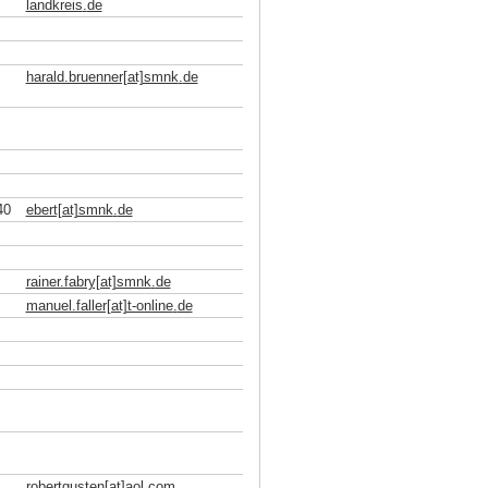
landkreis
.
de
harald.bruenner[at]smnk
.
de
40
ebert[at]smnk
.
de
rainer.fabry[at]smnk
.
de
manuel.faller[at]t-online
.
de
robertgusten[at]aol
.
com