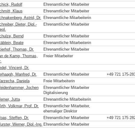
chick, Rudolf
Ehrenamtlicher Mitarbeiter
chmitt, Klaus
Ehrenamtlicher Mitarbeiter
chnakenberg, Astrid, Dr.
Ehrenamtliche Mitarbeiterin
hreiber, Dieter, Dipl.-
Ehrenamtlicher Mitarbeiter
eol.
chulze, Bernd
Ehrenamtlicher Mitarbeiter
täblein, Beate
Ehrenamtliche Mitarbeiterin
tierhof, Thomas, Dr.
Ehrenamtlicher Mitarbeiter
an de Kamp, Thomas,
Freier Mitarbeiter
.
del, Vincent, Dr.
erhaagh, Manfred, Dr.
Ehrenamtlicher Mitarbeiter
+49 721 175-28
arzecha, Daniela
Freie Mitarbeiterin
eidenhammer, Jochen
Ehrenamtlicher Mitarbeiter
Digitalisierung
erner, Jutta
Ehrenamtliche Mitarbeiterin
rth, Volkmar, Prof. Dr.
Ehrenamtlicher Mitarbeiter,
ehemaliger Direktor
oas, Steffen, Dr.
Ehrenamtlicher Mitarbeiter
+49 721 175 28
rster, Werner, Dipl.-Ing.
Ehrenamtlicher Mitarbeiter