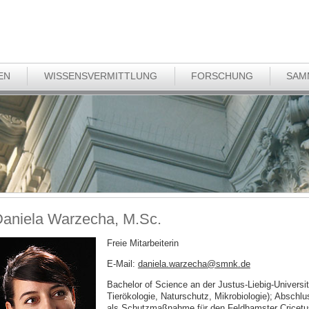
EN
WISSENSVERMITTLUNG
FORSCHUNG
SAM
aniela Warzecha, M.Sc.
Freie Mitarbeiterin
E-Mail:
daniela.warzecha
@
smnk
.
de
Bachelor of Science an der Justus-Liebig-Univers
Tierökologie, Naturschutz, Mikrobiologie); Abschlu
als Schutzmaßnahme für den Feldhamster Cricetus