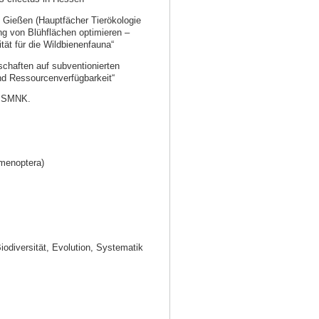
t Gießen (Hauptfächer Tierökologie
ng von Blühflächen optimieren –
ät für die Wildbienenfauna“
haften auf subventionierten
nd Ressourcenverfügbarkeit“
am SMNK.
menoptera)
odiversität, Evolution, Systematik