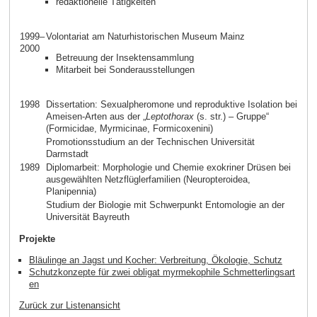
redaktionelle Tätigkeiten
1999–
Volontariat am Naturhistorischen Museum Mainz
2000
Betreuung der Insektensammlung
Mitarbeit bei Sonderausstellungen
1998
Dissertation: Sexualpheromone und reproduktive Isolation bei
Ameisen-Arten aus der „
Leptothorax
(s. str.) – Gruppe“
(Formicidae, Myrmicinae, Formicoxenini)
Promotionsstudium an der Technischen Universität
Darmstadt
1989
Diplomarbeit: Morphologie und Chemie exokriner Drüsen bei
ausgewählten Netzflüglerfamilien (Neuropteroidea,
Planipennia)
Studium der Biologie mit Schwerpunkt Entomologie an der
Universität Bayreuth
Projekte
Bläulinge an Jagst und Kocher: Verbreitung, Ökologie, Schutz
Schutzkonzepte für zwei obligat myrmekophile Schmetterlingsart
en
Zurück zur Listenansicht