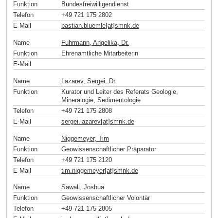
Funktion
Bundesfreiwilligendienst
Telefon
+49 721 175 2802
E-Mail
bastian.bluemle[at]smnk
.
de
Name
Fuhrmann, Angelika, Dr.
Funktion
Ehrenamtliche Mitarbeiterin
E-Mail
Name
Lazarev, Sergei, Dr.
Funktion
Kurator und Leiter des Referats Geologie,
Mineralogie, Sedimentologie
Telefon
+49 721 175 2808
E-Mail
sergei.lazarev[at]smnk
.
de
Name
Niggemeyer, Tim
Funktion
Geowissenschaftlicher Präparator
Telefon
+49 721 175 2120
E-Mail
tim.niggemeyer[at]smnk
.
de
Name
Sawall, Joshua
Funktion
Geowissenschaftlicher Volontär
Telefon
+49 721 175 2805