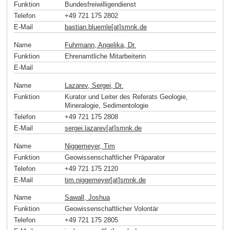
Funktion
Bundesfreiwilligendienst
Telefon
+49 721 175 2802
E-Mail
bastian.bluemle[at]smnk
.
de
Name
Fuhrmann, Angelika, Dr.
Funktion
Ehrenamtliche Mitarbeiterin
E-Mail
Name
Lazarev, Sergei, Dr.
Funktion
Kurator und Leiter des Referats Geologie,
Mineralogie, Sedimentologie
Telefon
+49 721 175 2808
E-Mail
sergei.lazarev[at]smnk
.
de
Name
Niggemeyer, Tim
Funktion
Geowissenschaftlicher Präparator
Telefon
+49 721 175 2120
E-Mail
tim.niggemeyer[at]smnk
.
de
Name
Sawall, Joshua
Funktion
Geowissenschaftlicher Volontär
Telefon
+49 721 175 2805