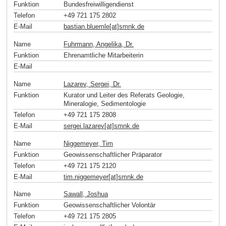
Funktion
Bundesfreiwilligendienst
Telefon
+49 721 175 2802
E-Mail
bastian.bluemle[at]smnk
.
de
Name
Fuhrmann, Angelika, Dr.
Funktion
Ehrenamtliche Mitarbeiterin
E-Mail
Name
Lazarev, Sergei, Dr.
Funktion
Kurator und Leiter des Referats Geologie,
Mineralogie, Sedimentologie
Telefon
+49 721 175 2808
E-Mail
sergei.lazarev[at]smnk
.
de
Name
Niggemeyer, Tim
Funktion
Geowissenschaftlicher Präparator
Telefon
+49 721 175 2120
E-Mail
tim.niggemeyer[at]smnk
.
de
Name
Sawall, Joshua
Funktion
Geowissenschaftlicher Volontär
Telefon
+49 721 175 2805