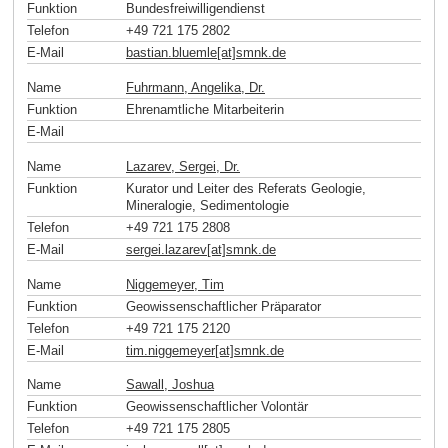
Funktion
Bundesfreiwilligendienst
Telefon
+49 721 175 2802
E-Mail
bastian.bluemle[at]smnk
.
de
Name
Fuhrmann, Angelika, Dr.
Funktion
Ehrenamtliche Mitarbeiterin
E-Mail
Name
Lazarev, Sergei, Dr.
Funktion
Kurator und Leiter des Referats Geologie,
Mineralogie, Sedimentologie
Telefon
+49 721 175 2808
E-Mail
sergei.lazarev[at]smnk
.
de
Name
Niggemeyer, Tim
Funktion
Geowissenschaftlicher Präparator
Telefon
+49 721 175 2120
E-Mail
tim.niggemeyer[at]smnk
.
de
Name
Sawall, Joshua
Funktion
Geowissenschaftlicher Volontär
Telefon
+49 721 175 2805