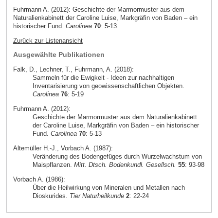
Fuhrmann A. (2012): Geschichte der Marmormuster aus dem
Naturalienkabinett der Caroline Luise, Markgräfin von Baden – ein
historischer Fund.
Carolinea
70
: 5-13.
Zurück zur Listenansicht
Ausgewählte Publikationen
Falk, D., Lechner, T., Fuhrmann, A. (2018):
Sammeln für die Ewigkeit - Ideen zur nachhaltigen
Inventarisierung von geowissenschaftlichen Objekten.
Carolinea
76
: 5-19
Fuhrmann A. (2012):
Geschichte der Marmormuster aus dem Naturalienkabinett
der Caroline Luise, Markgräfin von Baden – ein historischer
Fund.
Carolinea
70
: 5-13
Altemüller H.-J., Vorbach A. (1987):
Veränderung des Bodengefüges durch Wurzelwachstum von
Maispflanzen.
Mitt. Dtsch. Bodenkundl. Gesellsch.
55
: 93-98
Vorbach A. (1986):
Über die Heilwirkung von Mineralen und Metallen nach
Dioskurides.
Tier Naturheilkunde
2
: 22-24