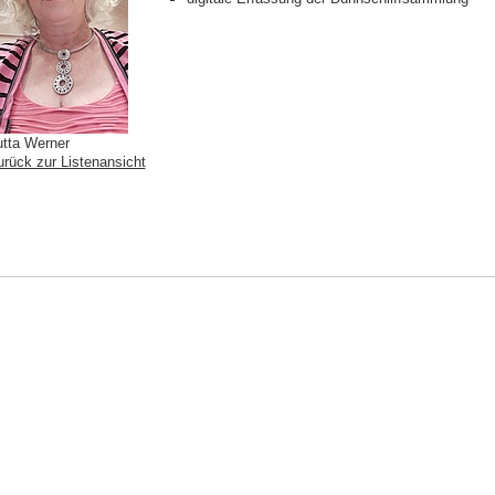
utta Werner
urück zur Listenansicht