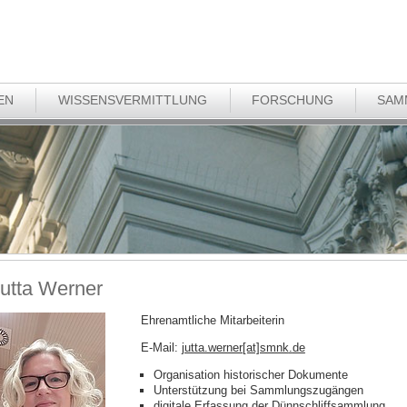
EN
WISSENSVERMITTLUNG
FORSCHUNG
SAM
utta Werner
Ehrenamtliche Mitarbeiterin
E-Mail:
jutta.werner[at]smnk
.
de
Organisation historischer Dokumente
Unterstützung bei Sammlungszugängen
digitale Erfassung der Dünnschliffsammlung