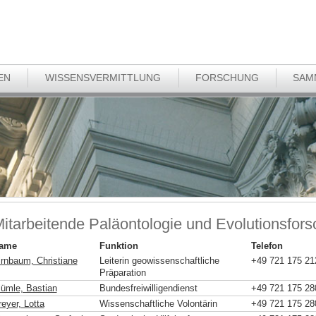
EN
WISSENSVERMITTLUNG
FORSCHUNG
SAM
itarbeitende Paläontologie und Evolutionsfor
ame
Funktion
Telefon
irnbaum, Christiane
Leiterin geowissenschaftliche
+49 721 175 21
Präparation
lümle, Bastian
Bundesfreiwilligendienst
+49 721 175 28
eyer, Lotta
Wissenschaftliche Volontärin
+49 721 175 28