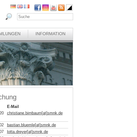
MLUNGEN
INFORMATION
schung
E-Mail
20
christiane.birnbaum[at]smnk
.
de
02
bastian.bluemle[at]smnk
.
de
07
lotta.dreyer[at]smnk
.
de