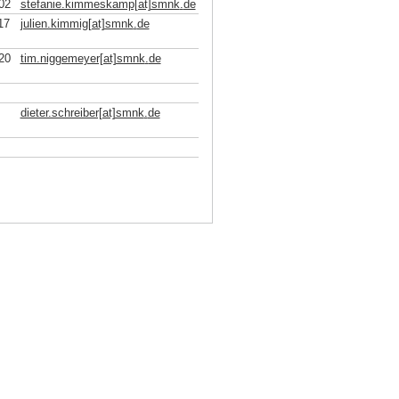
02
stefanie.kimmeskamp[at]smnk
.
de
17
julien.kimmig[at]smnk
.
de
20
tim.niggemeyer[at]smnk
.
de
dieter.schreiber[at]smnk
.
de