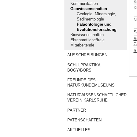
K
Kommunikation
K
Geowissenschaften
Geologie, Mineralogie,
Sedimentologie
N
Paläontologie und
Evolutionsforschung
S
Biowissenschaften
Sc
Ehrenamtliche/freie
G
Mitarbeitende
S
AUSSCHREIBUNGEN
SCHULPRAKTIKA
BOGY/BORS
FREUNDE DES
NATURKUNDEMUSEUMS
NATURWISSENSCHAFTLICHER
VEREIN KARLSRUHE
PARTNER
PATENSCHAFTEN
AKTUELLES