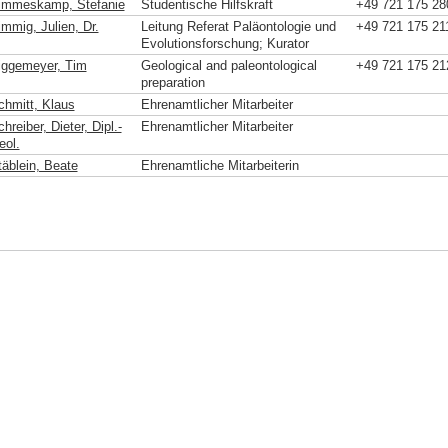
immeskamp, Stefanie
Studentische Hilfskraft
+49 721 175 28
immig, Julien, Dr.
Leitung Referat Paläontologie und
+49 721 175 21
Evolutionsforschung; Kurator
iggemeyer, Tim
Geological and paleontological
+49 721 175 21
preparation
chmitt, Klaus
Ehrenamtlicher Mitarbeiter
hreiber, Dieter, Dipl.-
Ehrenamtlicher Mitarbeiter
eol.
täblein, Beate
Ehrenamtliche Mitarbeiterin