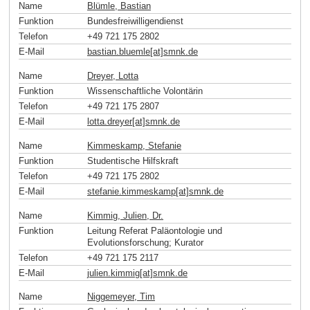
Name
Blümle, Bastian
Funktion
Bundesfreiwilligendienst
Telefon
+49 721 175 2802
E-Mail
bastian.bluemle[at]smnk
.
de
Name
Dreyer, Lotta
Funktion
Wissenschaftliche Volontärin
Telefon
+49 721 175 2807
E-Mail
lotta.dreyer[at]smnk
.
de
Name
Kimmeskamp, Stefanie
Funktion
Studentische Hilfskraft
Telefon
+49 721 175 2802
E-Mail
stefanie.kimmeskamp[at]smnk
.
de
Name
Kimmig, Julien, Dr.
Funktion
Leitung Referat Paläontologie und
Evolutionsforschung; Kurator
Telefon
+49 721 175 2117
E-Mail
julien.kimmig[at]smnk
.
de
Name
Niggemeyer, Tim