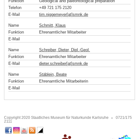
Funktion
Geological and paleontological preparation
Telefon
+49 721 175 2120
E-Mail
tim.niggemeyer[at]smnk
.
de
Name
Schmitt, Klaus
Funktion
Ehrenamtlicher Mitarbeiter
E-Mail
Name
Schreiber, Dieter, Dipl.-Geol.
Funktion
Ehrenamtlicher Mitarbeiter
E-Mail
dieter.schreiber[at]smnk
.
de
Name
Stäblein, Beate
Funktion
Ehrenamtliche Mitarbeiterin
E-Mail
Copyright 2020 Staatliches Museum für Naturkunde Karlsruhe
0721/175
2111