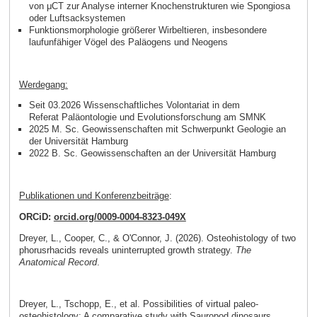
von μCT zur Analyse interner Knochenstrukturen wie Spongiosa
oder Luftsacksystemen
Funktionsmorphologie größerer Wirbeltieren, insbesondere
laufunfähiger Vögel des Paläogens und Neogens
Werdegang:
Seit 03.2026 Wissenschaftliches Volontariat in dem
Referat Paläontologie und Evolutionsforschung am SMNK
2025 M. Sc. Geowissenschaften mit Schwerpunkt Geologie an
der Universität Hamburg
2022 B. Sc. Geowissenschaften an der Universität Hamburg
Publikationen und Konferenzbeiträge
:
ORCiD:
orcid.org/0009-0004-8323-049X
Dreyer, L., Cooper, C., & O'Connor, J. (2026). Osteohistology of two
phorusrhacids reveals uninterrupted growth strategy.
The
Anatomical Record
.
Dreyer, L., Tschopp, E., et al. Possibilities of virtual paleo-
osteohistology: A comparative study with Sauropod dinosaurs.