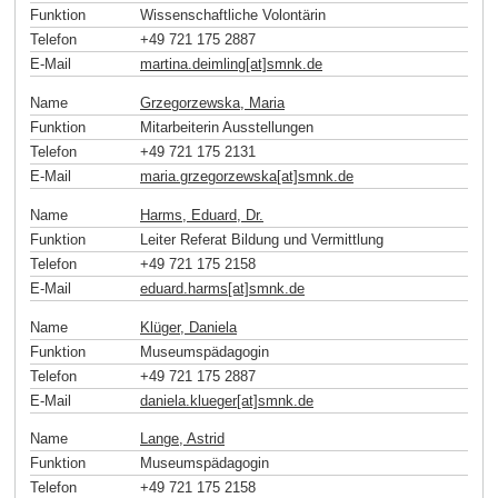
Funktion
Wissenschaftliche Volontärin
Telefon
+49 721 175 2887
E-Mail
martina.deimling[at]smnk
.
de
Name
Grzegorzewska, Maria
Funktion
Mitarbeiterin Ausstellungen
Telefon
+49 721 175 2131
E-Mail
maria.grzegorzewska[at]smnk
.
de
Name
Harms, Eduard, Dr.
Funktion
Leiter Referat Bildung und Vermittlung
Telefon
+49 721 175 2158
E-Mail
eduard.harms[at]smnk
.
de
Name
Klüger, Daniela
Funktion
Museumspädagogin
Telefon
+49 721 175 2887
E-Mail
daniela.klueger[at]smnk
.
de
Name
Lange, Astrid
Funktion
Museumspädagogin
Telefon
+49 721 175 2158