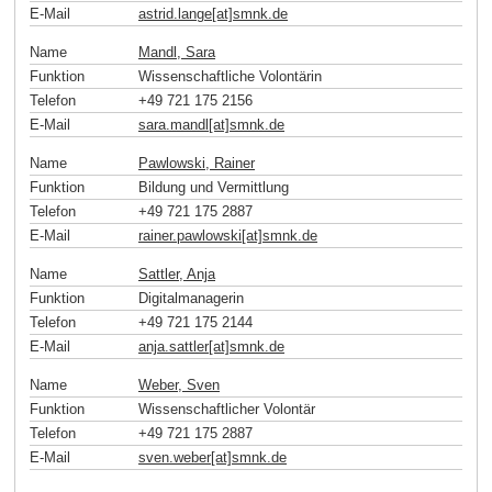
E-Mail
astrid.lange[at]smnk
.
de
Name
Mandl, Sara
Funktion
Wissenschaftliche Volontärin
Telefon
+49 721 175 2156
E-Mail
sara.mandl[at]smnk
.
de
Name
Pawlowski, Rainer
Funktion
Bildung und Vermittlung
Telefon
+49 721 175 2887
E-Mail
rainer.pawlowski[at]smnk
.
de
Name
Sattler, Anja
Funktion
Digitalmanagerin
Telefon
+49 721 175 2144
E-Mail
anja.sattler[at]smnk
.
de
Name
Weber, Sven
Funktion
Wissenschaftlicher Volontär
Telefon
+49 721 175 2887
E-Mail
sven.weber[at]smnk
.
de