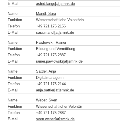
E-Mail
astrid.lange[at]smnk
.
de
Name
Mandl, Sara
Funktion
Wissenschaftliche Volontärin
Telefon
+49 721 175 2156
E-Mail
sara.mandl[at]smnk
.
de
Name
Pawlowski, Rainer
Funktion
Bildung und Vermittlung
Telefon
+49 721 175 2887
E-Mail
rainer.pawlowski[at]smnk
.
de
Name
Sattler, Anja
Funktion
Digitalmanagerin
Telefon
+49 721 175 2144
E-Mail
anja.sattler[at]smnk
.
de
Name
Weber, Sven
Funktion
Wissenschaftlicher Volontär
Telefon
+49 721 175 2887
E-Mail
sven.weber[at]smnk
.
de