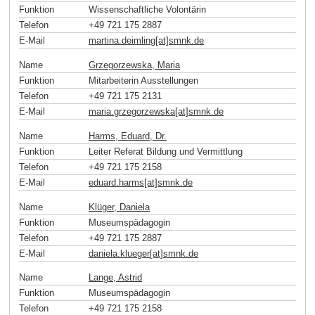
Funktion
Wissenschaftliche Volontärin
Telefon
+49 721 175 2887
E-Mail
martina.deimling[at]smnk
.
de
Name
Grzegorzewska, Maria
Funktion
Mitarbeiterin Ausstellungen
Telefon
+49 721 175 2131
E-Mail
maria.grzegorzewska[at]smnk
.
de
Name
Harms, Eduard, Dr.
Funktion
Leiter Referat Bildung und Vermittlung
Telefon
+49 721 175 2158
E-Mail
eduard.harms[at]smnk
.
de
Name
Klüger, Daniela
Funktion
Museumspädagogin
Telefon
+49 721 175 2887
E-Mail
daniela.klueger[at]smnk
.
de
Name
Lange, Astrid
Funktion
Museumspädagogin
Telefon
+49 721 175 2158