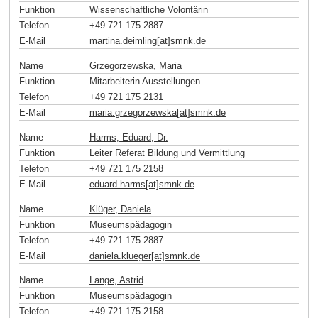
Funktion
Wissenschaftliche Volontärin
Telefon
+49 721 175 2887
E-Mail
martina.deimling[at]smnk
.
de
Name
Grzegorzewska, Maria
Funktion
Mitarbeiterin Ausstellungen
Telefon
+49 721 175 2131
E-Mail
maria.grzegorzewska[at]smnk
.
de
Name
Harms, Eduard, Dr.
Funktion
Leiter Referat Bildung und Vermittlung
Telefon
+49 721 175 2158
E-Mail
eduard.harms[at]smnk
.
de
Name
Klüger, Daniela
Funktion
Museumspädagogin
Telefon
+49 721 175 2887
E-Mail
daniela.klueger[at]smnk
.
de
Name
Lange, Astrid
Funktion
Museumspädagogin
Telefon
+49 721 175 2158