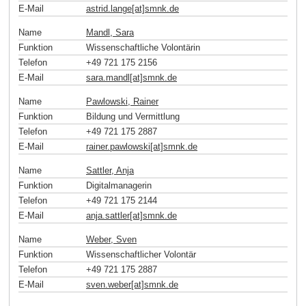
E-Mail
astrid.lange[at]smnk
.
de
Name
Mandl, Sara
Funktion
Wissenschaftliche Volontärin
Telefon
+49 721 175 2156
E-Mail
sara.mandl[at]smnk
.
de
Name
Pawlowski, Rainer
Funktion
Bildung und Vermittlung
Telefon
+49 721 175 2887
E-Mail
rainer.pawlowski[at]smnk
.
de
Name
Sattler, Anja
Funktion
Digitalmanagerin
Telefon
+49 721 175 2144
E-Mail
anja.sattler[at]smnk
.
de
Name
Weber, Sven
Funktion
Wissenschaftlicher Volontär
Telefon
+49 721 175 2887
E-Mail
sven.weber[at]smnk
.
de