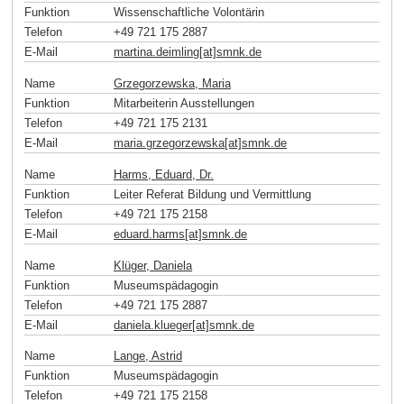
Funktion
Wissenschaftliche Volontärin
Telefon
+49 721 175 2887
E-Mail
martina.deimling[at]smnk
.
de
Name
Grzegorzewska, Maria
Funktion
Mitarbeiterin Ausstellungen
Telefon
+49 721 175 2131
E-Mail
maria.grzegorzewska[at]smnk
.
de
Name
Harms, Eduard, Dr.
Funktion
Leiter Referat Bildung und Vermittlung
Telefon
+49 721 175 2158
E-Mail
eduard.harms[at]smnk
.
de
Name
Klüger, Daniela
Funktion
Museumspädagogin
Telefon
+49 721 175 2887
E-Mail
daniela.klueger[at]smnk
.
de
Name
Lange, Astrid
Funktion
Museumspädagogin
Telefon
+49 721 175 2158