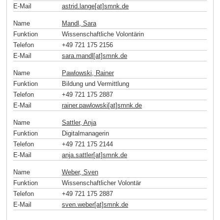
E-Mail
astrid.lange[at]smnk
.
de
Name
Mandl, Sara
Funktion
Wissenschaftliche Volontärin
Telefon
+49 721 175 2156
E-Mail
sara.mandl[at]smnk
.
de
Name
Pawlowski, Rainer
Funktion
Bildung und Vermittlung
Telefon
+49 721 175 2887
E-Mail
rainer.pawlowski[at]smnk
.
de
Name
Sattler, Anja
Funktion
Digitalmanagerin
Telefon
+49 721 175 2144
E-Mail
anja.sattler[at]smnk
.
de
Name
Weber, Sven
Funktion
Wissenschaftlicher Volontär
Telefon
+49 721 175 2887
E-Mail
sven.weber[at]smnk
.
de