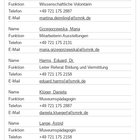
Funktion
Wissenschaftliche Volontärin
Telefon
+49 721 175 2887
E-Mail
martina.deimling[at]smnk
.
de
Name
Grzegorzewska, Maria
Funktion
Mitarbeiterin Ausstellungen
Telefon
+49 721 175 2131
E-Mail
maria.grzegorzewska[at]smnk
.
de
Name
Harms, Eduard, Dr.
Funktion
Leiter Referat Bildung und Vermittlung
Telefon
+49 721 175 2158
E-Mail
eduard.harms[at]smnk
.
de
Name
Klüger, Daniela
Funktion
Museumspädagogin
Telefon
+49 721 175 2887
E-Mail
daniela.klueger[at]smnk
.
de
Name
Lange, Astrid
Funktion
Museumspädagogin
Telefon
+49 721 175 2158