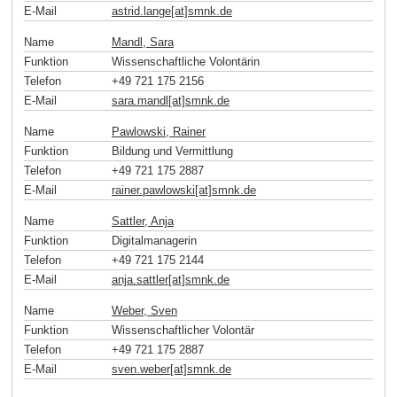
E-Mail
astrid.lange[at]smnk
.
de
Name
Mandl, Sara
Funktion
Wissenschaftliche Volontärin
Telefon
+49 721 175 2156
E-Mail
sara.mandl[at]smnk
.
de
Name
Pawlowski, Rainer
Funktion
Bildung und Vermittlung
Telefon
+49 721 175 2887
E-Mail
rainer.pawlowski[at]smnk
.
de
Name
Sattler, Anja
Funktion
Digitalmanagerin
Telefon
+49 721 175 2144
E-Mail
anja.sattler[at]smnk
.
de
Name
Weber, Sven
Funktion
Wissenschaftlicher Volontär
Telefon
+49 721 175 2887
E-Mail
sven.weber[at]smnk
.
de