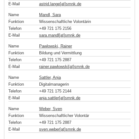
E-Mail
astrid.lange[at]smnk
.
de
Name
Mandl, Sara
Funktion
Wissenschaftliche Volontärin
Telefon
+49 721 175 2156
E-Mail
sara.mandl[at]smnk
.
de
Name
Pawlowski, Rainer
Funktion
Bildung und Vermittlung
Telefon
+49 721 175 2887
E-Mail
rainer.pawlowski[at]smnk
.
de
Name
Sattler, Anja
Funktion
Digitalmanagerin
Telefon
+49 721 175 2144
E-Mail
anja.sattler[at]smnk
.
de
Name
Weber, Sven
Funktion
Wissenschaftlicher Volontär
Telefon
+49 721 175 2887
E-Mail
sven.weber[at]smnk
.
de