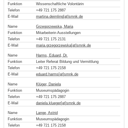
Funktion
Wissenschaftliche Volontärin
Telefon
+49 721 175 2887
E-Mail
martina.deimling[at]smnk
.
de
Name
Grzegorzewska, Maria
Funktion
Mitarbeiterin Ausstellungen
Telefon
+49 721 175 2131
E-Mail
maria.grzegorzewska[at]smnk
.
de
Name
Harms, Eduard, Dr.
Funktion
Leiter Referat Bildung und Vermittlung
Telefon
+49 721 175 2158
E-Mail
eduard.harms[at]smnk
.
de
Name
Klüger, Daniela
Funktion
Museumspädagogin
Telefon
+49 721 175 2887
E-Mail
daniela.klueger[at]smnk
.
de
Name
Lange, Astrid
Funktion
Museumspädagogin
Telefon
+49 721 175 2158