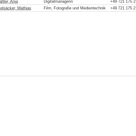
ttler, Anja
Digitalmanagerin
+49 721 175 2
ielsäcker, Mathias
Film, Fotografie und Medientechnik
+49 721 175 2