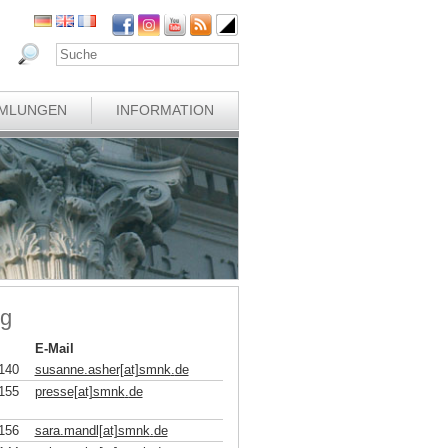
MLUNGEN
INFORMATION
ng
E-Mail
140
susanne.asher[at]smnk
.
de
155
presse[at]smnk
.
de
156
sara.mandl[at]smnk
.
de