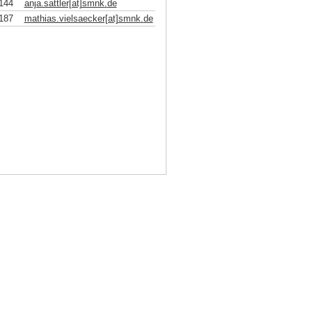
144
anja.sattler[at]smnk
.
de
187
mathias.vielsaecker[at]smnk
.
de