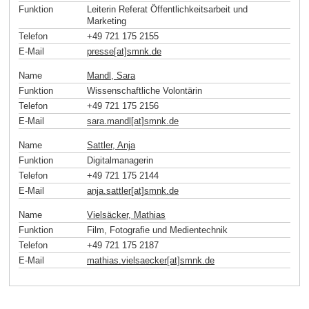
Funktion
Leiterin Referat Öffentlichkeitsarbeit und
Marketing
Telefon
+49 721 175 2155
E-Mail
presse[at]smnk
.
de
Name
Mandl, Sara
Funktion
Wissenschaftliche Volontärin
Telefon
+49 721 175 2156
E-Mail
sara.mandl[at]smnk
.
de
Name
Sattler, Anja
Funktion
Digitalmanagerin
Telefon
+49 721 175 2144
E-Mail
anja.sattler[at]smnk
.
de
Name
Vielsäcker, Mathias
Funktion
Film, Fotografie und Medientechnik
Telefon
+49 721 175 2187
E-Mail
mathias.vielsaecker[at]smnk
.
de