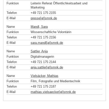
Funktion
Leiterin Referat Öffentlichkeitsarbeit und
Marketing
Telefon
+49 721 175 2155
E-Mail
presse[at]smnk
.
de
Name
Mandl, Sara
Funktion
Wissenschaftliche Volontärin
Telefon
+49 721 175 2156
E-Mail
sara.mandl[at]smnk
.
de
Name
Sattler, Anja
Funktion
Digitalmanagerin
Telefon
+49 721 175 2144
E-Mail
anja.sattler[at]smnk
.
de
Name
Vielsäcker, Mathias
Funktion
Film, Fotografie und Medientechnik
Telefon
+49 721 175 2187
E-Mail
mathias.vielsaecker[at]smnk
.
de