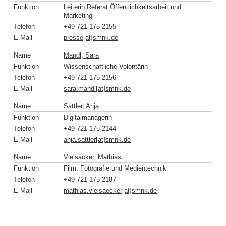
Funktion
Leiterin Referat Öffentlichkeitsarbeit und
Marketing
Telefon
+49 721 175 2155
E-Mail
presse[at]smnk
.
de
Name
Mandl, Sara
Funktion
Wissenschaftliche Volontärin
Telefon
+49 721 175 2156
E-Mail
sara.mandl[at]smnk
.
de
Name
Sattler, Anja
Funktion
Digitalmanagerin
Telefon
+49 721 175 2144
E-Mail
anja.sattler[at]smnk
.
de
Name
Vielsäcker, Mathias
Funktion
Film, Fotografie und Medientechnik
Telefon
+49 721 175 2187
E-Mail
mathias.vielsaecker[at]smnk
.
de