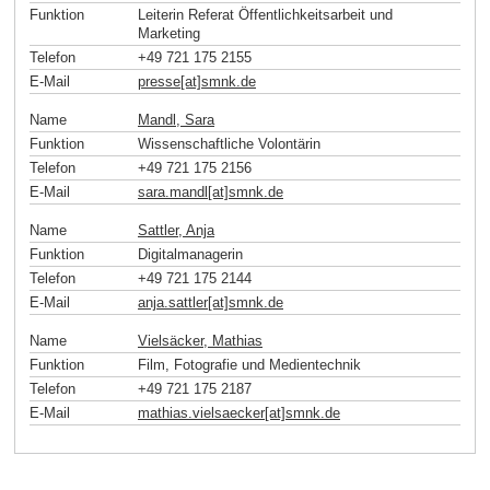
Funktion
Leiterin Referat Öffentlichkeitsarbeit und
Marketing
Telefon
+49 721 175 2155
E-Mail
presse[at]smnk
.
de
Name
Mandl, Sara
Funktion
Wissenschaftliche Volontärin
Telefon
+49 721 175 2156
E-Mail
sara.mandl[at]smnk
.
de
Name
Sattler, Anja
Funktion
Digitalmanagerin
Telefon
+49 721 175 2144
E-Mail
anja.sattler[at]smnk
.
de
Name
Vielsäcker, Mathias
Funktion
Film, Fotografie und Medientechnik
Telefon
+49 721 175 2187
E-Mail
mathias.vielsaecker[at]smnk
.
de