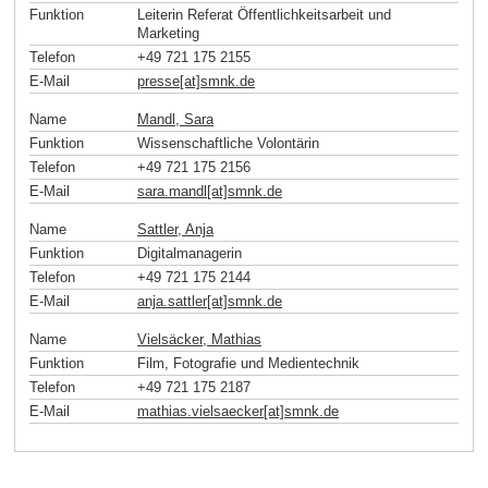
Funktion
Leiterin Referat Öffentlichkeitsarbeit und
Marketing
Telefon
+49 721 175 2155
E-Mail
presse[at]smnk
.
de
Name
Mandl, Sara
Funktion
Wissenschaftliche Volontärin
Telefon
+49 721 175 2156
E-Mail
sara.mandl[at]smnk
.
de
Name
Sattler, Anja
Funktion
Digitalmanagerin
Telefon
+49 721 175 2144
E-Mail
anja.sattler[at]smnk
.
de
Name
Vielsäcker, Mathias
Funktion
Film, Fotografie und Medientechnik
Telefon
+49 721 175 2187
E-Mail
mathias.vielsaecker[at]smnk
.
de